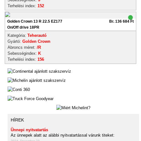
Terhelési index:
152
Golden Crown 13 R 22.5 EZ177
Br. 136 684 Ft
On/Off drive 18PR
Kategória:
Teherautó
Gyártó:
Golden Crown
Abroncs méret:
/R
Sebességindex:
K
Terhelési index:
156
HÍREK
Ünnepi nyitvatartás
Az ünnepek alatt az alábbi nyitvatartással várunk titeket:
2024. December 23.