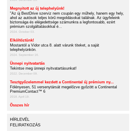
Megnyitott az új telephelyünk!
"Az új BestDrive szerviz nem csupán egy műhely, hanem egy hely,
ahol az autósok teljes körű megoldásokat találnak. Az ügyfeleink
biztonsága és elégedettsége számunkra a legfontosabb, ezért
prémium szolgáltatásokkal é...
2024. October 03.
Elköltöztünk!
Mostantól a Vidor utca 8. alatt várunk titeket, a saját
telephelyünkön.
2024. September 16.
Ünnepi nyitvatartás
Tekintse meg ünnepi nyitvatartásunkat!
2022. December 09.
Tesztgyőzelemmel kezdett a Continental új prémium ny...
Fölényesen, 51 versenytársát megelőzve győzött a Continental
PremiumContact™ 6
2018. April 19.
Összes hír
HÍRLEVÉL
FELIRATKOZÁS