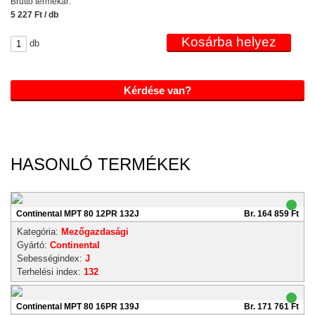
Bruttó termékár:
5 227 Ft / db
db
Kérdése van?
HASONLÓ TERMÉKEK
Continental MPT 80 12PR 132J
Br. 164 859 Ft
Kategória:
Mezőgazdasági
Gyártó:
Continental
Sebességindex:
J
Terhelési index:
132
Continental MPT 80 16PR 139J
Br. 171 761 Ft