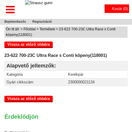
Kosár (
0
)
Bejelentkezés
Regisztráció
Ön itt áll: >
Főoldal
>
Termékek
> 23-622 700-23C Ultra Race s Conti
köpeny(118001)
Vissza az előző oldalra
23-622 700-23C Ultra Race s Conti köpeny(118001)
Alapvető jellemzők:
Kategória
Kerékpár
Gyári cikkszám
2300000021134
Vissza az előző oldalra
Érdeklődjön