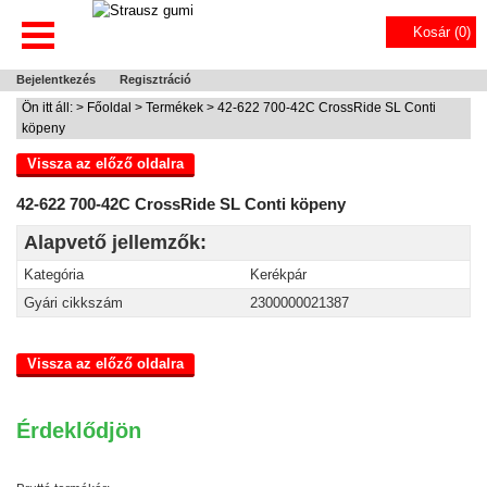
Kosár (
0
)
Bejelentkezés
Regisztráció
Ön itt áll: >
Főoldal
>
Termékek
> 42-622 700-42C CrossRide SL Conti
köpeny
Vissza az előző oldalra
42-622 700-42C CrossRide SL Conti köpeny
Alapvető jellemzők:
Kategória
Kerékpár
Gyári cikkszám
2300000021387
Vissza az előző oldalra
Érdeklődjön