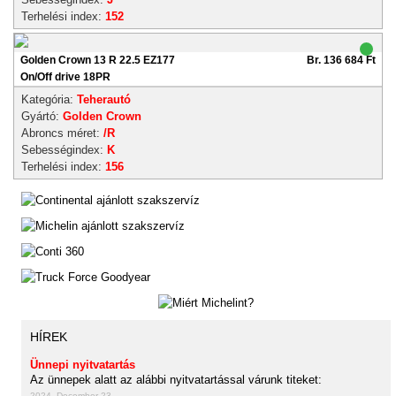
Terhelési index:
152
Golden Crown 13 R 22.5 EZ177
Br. 136 684 Ft
On/Off drive 18PR
Kategória:
Teherautó
Gyártó:
Golden Crown
Abroncs méret:
/R
Sebességindex:
K
Terhelési index:
156
HÍREK
Ünnepi nyitvatartás
Az ünnepek alatt az alábbi nyitvatartással várunk titeket:
2024. December 23.