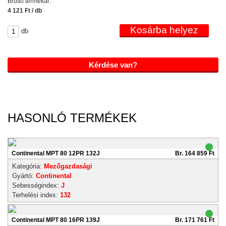
Bruttó termékár:
4 121 Ft / db
db
Kérdése van?
HASONLÓ TERMÉKEK
Continental MPT 80 12PR 132J
Br. 164 859 Ft
Kategória:
Mezőgazdasági
Gyártó:
Continental
Sebességindex:
J
Terhelési index:
132
Continental MPT 80 16PR 139J
Br. 171 761 Ft