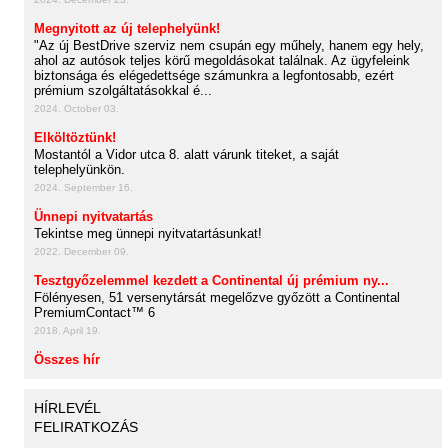
Megnyitott az új telephelyünk!
"Az új BestDrive szerviz nem csupán egy műhely, hanem egy hely,
ahol az autósok teljes körű megoldásokat találnak. Az ügyfeleink
biztonsága és elégedettsége számunkra a legfontosabb, ezért
prémium szolgáltatásokkal é...
2024. October 03.
Elköltöztünk!
Mostantól a Vidor utca 8. alatt várunk titeket, a saját
telephelyünkön.
2024. September 16.
Ünnepi nyitvatartás
Tekintse meg ünnepi nyitvatartásunkat!
2022. December 09.
Tesztgyőzelemmel kezdett a Continental új prémium ny...
Fölényesen, 51 versenytársát megelőzve győzött a Continental
PremiumContact™ 6
2018. April 19.
Összes hír
HÍRLEVÉL
FELIRATKOZÁS