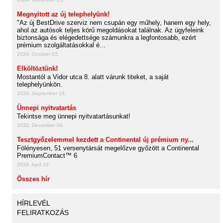
Megnyitott az új telephelyünk!
"Az új BestDrive szerviz nem csupán egy műhely, hanem egy hely,
ahol az autósok teljes körű megoldásokat találnak. Az ügyfeleink
biztonsága és elégedettsége számunkra a legfontosabb, ezért
prémium szolgáltatásokkal é...
2024. October 03.
Elköltöztünk!
Mostantól a Vidor utca 8. alatt várunk titeket, a saját
telephelyünkön.
2024. September 16.
Ünnepi nyitvatartás
Tekintse meg ünnepi nyitvatartásunkat!
2022. December 09.
Tesztgyőzelemmel kezdett a Continental új prémium ny...
Fölényesen, 51 versenytársát megelőzve győzött a Continental
PremiumContact™ 6
2018. April 19.
Összes hír
HÍRLEVÉL
FELIRATKOZÁS