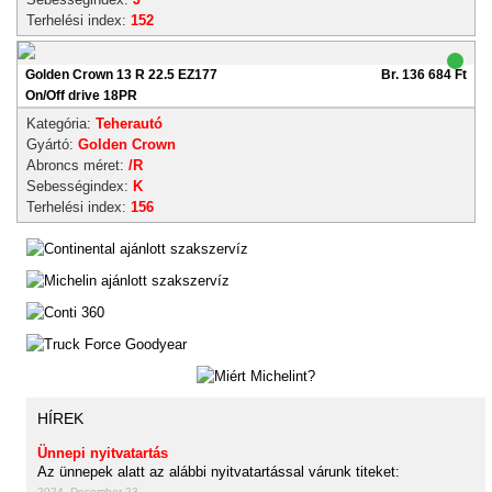
Terhelési index:
152
Golden Crown 13 R 22.5 EZ177
Br. 136 684 Ft
On/Off drive 18PR
Kategória:
Teherautó
Gyártó:
Golden Crown
Abroncs méret:
/R
Sebességindex:
K
Terhelési index:
156
HÍREK
Ünnepi nyitvatartás
Az ünnepek alatt az alábbi nyitvatartással várunk titeket:
2024. December 23.