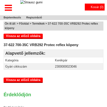
Kosár (
0
)
Bejelentkezés
Regisztráció
Ön itt áll: >
Főoldal
>
Termékek
> 37-622 700-35C VRB292 Protec reflex
köpeny
Vissza az előző oldalra
37-622 700-35C VRB292 Protec reflex köpeny
Alapvető jellemzők:
Kategória
Kerékpár
Gyári cikkszám
2300000023046
Vissza az előző oldalra
Érdeklődjön