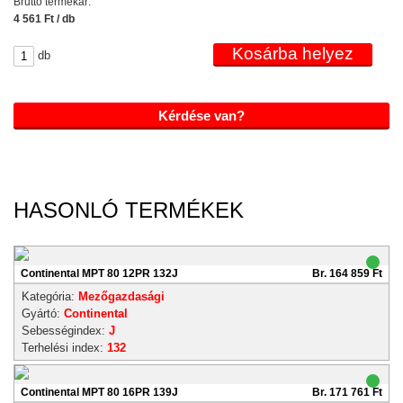
Bruttó termékár:
4 561 Ft / db
db
Kérdése van?
HASONLÓ TERMÉKEK
Continental MPT 80 12PR 132J
Br. 164 859 Ft
Kategória:
Mezőgazdasági
Gyártó:
Continental
Sebességindex:
J
Terhelési index:
132
Continental MPT 80 16PR 139J
Br. 171 761 Ft