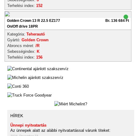
Terhelési index:
152
Golden Crown 13 R 22.5 EZ177
Br. 136 684 Ft
On/Off drive 18PR
Kategória:
Teherautó
Gyártó:
Golden Crown
Abroncs méret:
/R
Sebességindex:
K
Terhelési index:
156
HÍREK
Ünnepi nyitvatartás
Az ünnepek alatt az alábbi nyitvatartással várunk titeket:
2024. December 23.