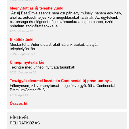
Megnyitott az új telephelyünk!
"Az új BestDrive szerviz nem csupán egy műhely, hanem egy hely,
ahol az autósok teljes körű megoldásokat találnak. Az ügyfeleink
biztonsága és elégedettsége számunkra a legfontosabb, ezért
prémium szolgáltatásokkal é...
2024. October 03.
Elköltöztünk!
Mostantól a Vidor utca 8. alatt várunk titeket, a saját
telephelyünkön.
2024. September 16.
Ünnepi nyitvatartás
Tekintse meg ünnepi nyitvatartásunkat!
2022. December 09.
Tesztgyőzelemmel kezdett a Continental új prémium ny...
Fölényesen, 51 versenytársát megelőzve győzött a Continental
PremiumContact™ 6
2018. April 19.
Összes hír
HÍRLEVÉL
FELIRATKOZÁS