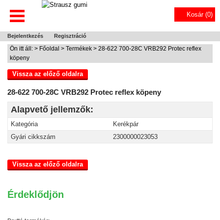
Kosár (
0
)
Bejelentkezés
Regisztráció
Ön itt áll: >
Főoldal
>
Termékek
> 28-622 700-28C VRB292 Protec reflex
köpeny
Vissza az előző oldalra
28-622 700-28C VRB292 Protec reflex köpeny
Alapvető jellemzők:
Kategória
Kerékpár
Gyári cikkszám
2300000023053
Vissza az előző oldalra
Érdeklődjön