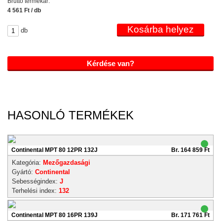
Bruttó termékár:
4 561 Ft / db
db
Kérdése van?
HASONLÓ TERMÉKEK
Continental MPT 80 12PR 132J
Br. 164 859 Ft
Kategória:
Mezőgazdasági
Gyártó:
Continental
Sebességindex:
J
Terhelési index:
132
Continental MPT 80 16PR 139J
Br. 171 761 Ft