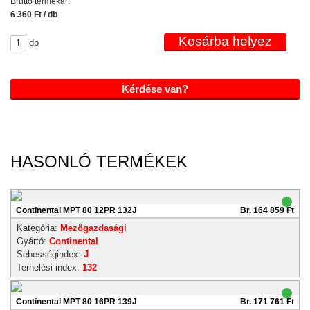
Bruttó termékár:
6 360 Ft / db
db
Kérdése van?
HASONLÓ TERMÉKEK
Continental MPT 80 12PR 132J
Br. 164 859 Ft
Kategória:
Mezőgazdasági
Gyártó:
Continental
Sebességindex:
J
Terhelési index:
132
Continental MPT 80 16PR 139J
Br. 171 761 Ft