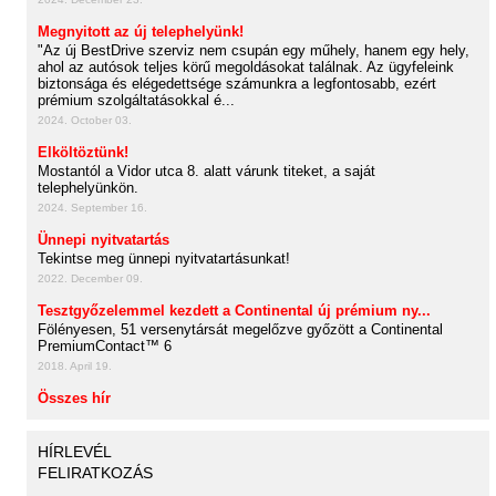
Megnyitott az új telephelyünk!
"Az új BestDrive szerviz nem csupán egy műhely, hanem egy hely,
ahol az autósok teljes körű megoldásokat találnak. Az ügyfeleink
biztonsága és elégedettsége számunkra a legfontosabb, ezért
prémium szolgáltatásokkal é...
2024. October 03.
Elköltöztünk!
Mostantól a Vidor utca 8. alatt várunk titeket, a saját
telephelyünkön.
2024. September 16.
Ünnepi nyitvatartás
Tekintse meg ünnepi nyitvatartásunkat!
2022. December 09.
Tesztgyőzelemmel kezdett a Continental új prémium ny...
Fölényesen, 51 versenytársát megelőzve győzött a Continental
PremiumContact™ 6
2018. April 19.
Összes hír
HÍRLEVÉL
FELIRATKOZÁS