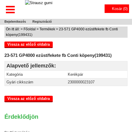
Kosár (
0
)
Bejelentkezés
Regisztráció
Ön itt áll: >
Főoldal
>
Termékek
> 23-571 GP4000 ezüst/fekete fb Conti
köpeny(199431)
Vissza az előző oldalra
23-571 GP4000 ezüst/fekete fb Conti köpeny(199431)
Alapvető jellemzők:
Kategória
Kerékpár
Gyári cikkszám
2300000023107
Vissza az előző oldalra
Érdeklődjön