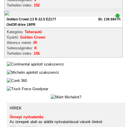
Terhelési index:
152
Golden Crown 13 R 22.5 EZ177
Br. 136 684 Ft
On/Off drive 18PR
Kategória:
Teherautó
Gyártó:
Golden Crown
Abroncs méret:
/R
Sebességindex:
K
Terhelési index:
156
HÍREK
Ünnepi nyitvatartás
Az ünnepek alatt az alábbi nyitvatartással várunk titeket:
2024. December 23.