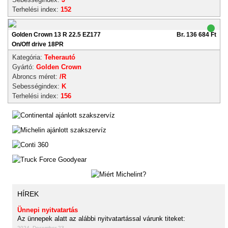
Terhelési index:
152
Golden Crown 13 R 22.5 EZ177
Br. 136 684 Ft
On/Off drive 18PR
Kategória:
Teherautó
Gyártó:
Golden Crown
Abroncs méret:
/R
Sebességindex:
K
Terhelési index:
156
HÍREK
Ünnepi nyitvatartás
Az ünnepek alatt az alábbi nyitvatartással várunk titeket:
2024. December 23.