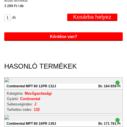
Bruttó termékár:
3 289 Ft / db
db
Kérdése van?
HASONLÓ TERMÉKEK
Continental MPT 80 12PR 132J
Br. 164 859 Ft
Kategória:
Mezőgazdasági
Gyártó:
Continental
Sebességindex:
J
Terhelési index:
132
Continental MPT 80 16PR 139J
Br. 171 761 Ft