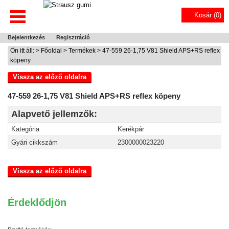
Kosár (
0
)
Bejelentkezés
Regisztráció
Ön itt áll: >
Főoldal
>
Termékek
> 47-559 26-1,75 V81 Shield APS+RS reflex
köpeny
Vissza az előző oldalra
47-559 26-1,75 V81 Shield APS+RS reflex köpeny
Alapvető jellemzők:
Kategória
Kerékpár
Gyári cikkszám
2300000023220
Vissza az előző oldalra
Érdeklődjön