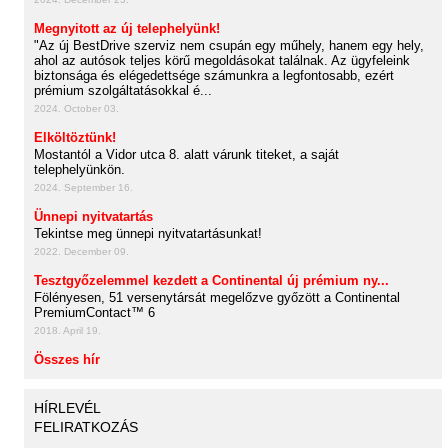
Megnyitott az új telephelyünk!
"Az új BestDrive szerviz nem csupán egy műhely, hanem egy hely,
ahol az autósok teljes körű megoldásokat találnak. Az ügyfeleink
biztonsága és elégedettsége számunkra a legfontosabb, ezért
prémium szolgáltatásokkal é...
2024. October 03.
Elköltöztünk!
Mostantól a Vidor utca 8. alatt várunk titeket, a saját
telephelyünkön.
2024. September 16.
Ünnepi nyitvatartás
Tekintse meg ünnepi nyitvatartásunkat!
2022. December 09.
Tesztgyőzelemmel kezdett a Continental új prémium ny...
Fölényesen, 51 versenytársát megelőzve győzött a Continental
PremiumContact™ 6
2018. April 19.
Összes hír
HÍRLEVÉL
FELIRATKOZÁS