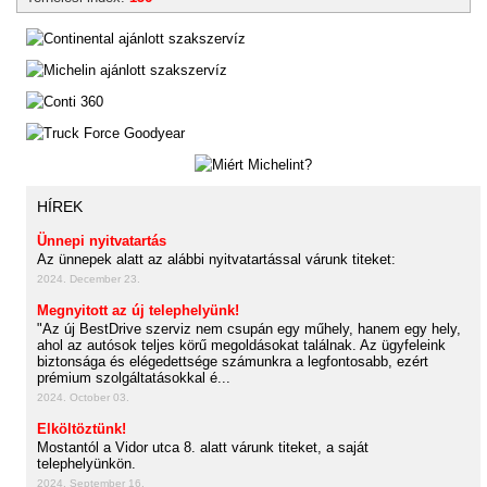
HÍREK
Ünnepi nyitvatartás
Az ünnepek alatt az alábbi nyitvatartással várunk titeket:
2024. December 23.
Megnyitott az új telephelyünk!
"Az új BestDrive szerviz nem csupán egy műhely, hanem egy hely,
ahol az autósok teljes körű megoldásokat találnak. Az ügyfeleink
biztonsága és elégedettsége számunkra a legfontosabb, ezért
prémium szolgáltatásokkal é...
2024. October 03.
Elköltöztünk!
Mostantól a Vidor utca 8. alatt várunk titeket, a saját
telephelyünkön.
2024. September 16.