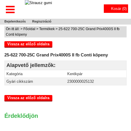
Kosár (
0
)
Bejelentkezés
Regisztráció
Ön itt áll: >
Főoldal
>
Termékek
> 25-622 700-25C Grand Prix4000S II fb
Conti köpeny
Vissza az előző oldalra
25-622 700-25C Grand Prix4000S II fb Conti köpeny
Alapvető jellemzők:
Kategória
Kerékpár
Gyári cikkszám
2300000025132
Vissza az előző oldalra
Érdeklődjön