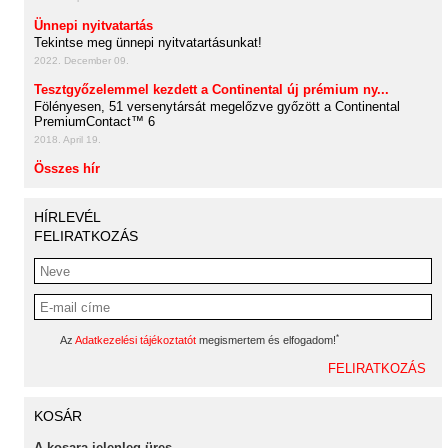
Ünnepi nyitvatartás
Tekintse meg ünnepi nyitvatartásunkat!
2022. December 09.
Tesztgyőzelemmel kezdett a Continental új prémium ny...
Fölényesen, 51 versenytársát megelőzve győzött a Continental
PremiumContact™ 6
2018. April 19.
Összes hír
HÍRLEVÉL
FELIRATKOZÁS
*
Az
Adatkezelési tájékoztatót
megismertem és elfogadom!
KOSÁR
A kosara jelenleg üres.