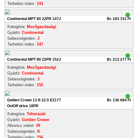
Terhelési index:
143
Continental MPT 80 22PR 147J
Br. 183 331 Ft
Kategória:
Mezőgazdasági
Gyártó:
Continental
Sebességindex:
J
Terhelési index:
147
Continental MPT 80 22PR 152J
Br. 213 277 Ft
Kategória:
Mezőgazdasági
Gyártó:
Continental
Sebességindex:
J
Terhelési index:
152
Golden Crown 13 R 22.5 EZ177
Br. 136 684 Ft
On/Off drive 18PR
Kategória:
Teherautó
Gyártó:
Golden Crown
Abroncs méret:
/R
Sebességindex:
K
Terhelési index:
156