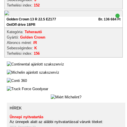
Terhelési index:
152
Golden Crown 13 R 22.5 EZ177
Br. 136 684 Ft
On/Off drive 18PR
Kategória:
Teherautó
Gyártó:
Golden Crown
Abroncs méret:
/R
Sebességindex:
K
Terhelési index:
156
HÍREK
Ünnepi nyitvatartás
Az ünnepek alatt az alábbi nyitvatartással várunk titeket:
2024. December 23.