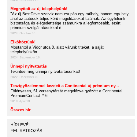
Megnyitott az új telephelyünk!
"Az új BestDrive szerviz nem csupán egy műhely, hanem egy hely,
ahol az autósok teljes körű megoldásokat találnak. Az ügyfeleink
biztonsága és elégedettsége számunkra a legfontosabb, ezért
prémium szolgáltatásokkal é...
2024. October 03.
Elköltöztünk!
Mostantól a Vidor utca 8. alatt várunk titeket, a saját
telephelyünkön.
2024. September 16.
Ünnepi nyitvatartás
Tekintse meg ünnepi nyitvatartásunkat!
2022. December 09.
Tesztgyőzelemmel kezdett a Continental új prémium ny...
Fölényesen, 51 versenytársát megelőzve győzött a Continental
PremiumContact™ 6
2018. April 19.
Összes hír
HÍRLEVÉL
FELIRATKOZÁS