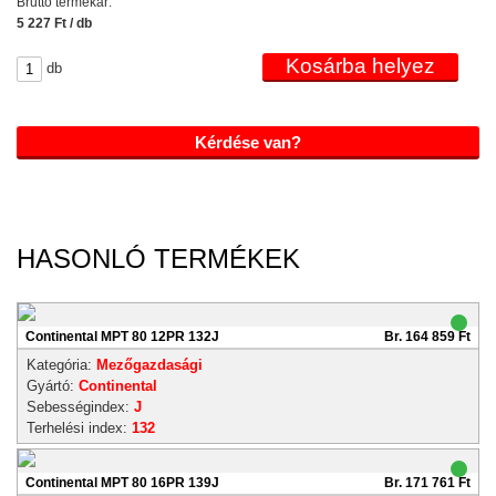
Bruttó termékár:
5 227 Ft / db
db
Kérdése van?
HASONLÓ TERMÉKEK
Continental MPT 80 12PR 132J
Br. 164 859 Ft
Kategória:
Mezőgazdasági
Gyártó:
Continental
Sebességindex:
J
Terhelési index:
132
Continental MPT 80 16PR 139J
Br. 171 761 Ft