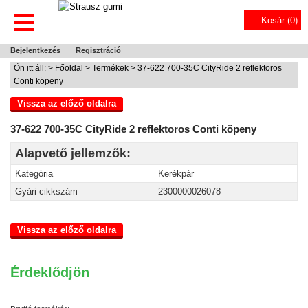
Kosár (
0
)
Bejelentkezés
Regisztráció
Ön itt áll: >
Főoldal
>
Termékek
> 37-622 700-35C CityRide 2 reflektoros
Conti köpeny
Vissza az előző oldalra
37-622 700-35C CityRide 2 reflektoros Conti köpeny
Alapvető jellemzők:
Kategória
Kerékpár
Gyári cikkszám
2300000026078
Vissza az előző oldalra
Érdeklődjön