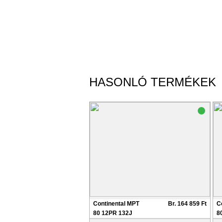
HASONLÓ TERMÉKEK
Continental MPT
Br. 164 859 Ft
C
80 12PR 132J
8