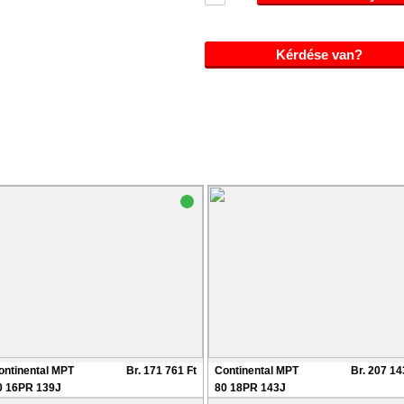
Kérdése van?
ontinental MPT
Br. 171 761 Ft
Continental MPT
Br. 207 14
0 16PR 139J
80 18PR 143J