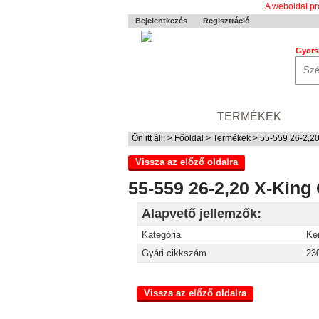
A weboldal pr
Bejelentkezés
Regisztráció
Gyors
0-24 MENTÉS
TERMÉKEK
RÓ
Ön itt áll: >
Főoldal
>
Termékek
> 55-559 26-2,20
Vissza az előző oldalra
55-559 26-2,20 X-King
Alapvető jellemzők:
Kategória
Ke
Gyári cikkszám
23
Vissza az előző oldalra