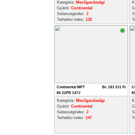
Kategória:
Mezőgazdasági
K
Gyártó:
Continental
G
Sebességindex:
J
S
Terhelési index:
132
T
Continental MPT
Br. 183 331 Ft
C
80 22PR 147J
8
Kategória:
Mezőgazdasági
K
Gyártó:
Continental
G
Sebességindex:
J
S
Terhelési index:
147
T