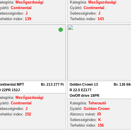
ategória:
Mezőgazdasági
Kategória:
Mezőgazdasági
yártó:
Continental
Gyártó:
Continental
ebességindex:
J
Sebességindex:
J
erhelési index:
139
Terhelési index:
143
ontinental MPT
Br. 213 277 Ft
Golden Crown 13
Br. 136 68
0 22PR 152J
R 22.5 EZ177
On/Off drive 18PR
ategória:
Mezőgazdasági
yártó:
Continental
Kategória:
Teherautó
ebességindex:
J
Gyártó:
Golden Crown
erhelési index:
152
Abroncs méret:
/R
Sebességindex:
K
Terhelési index:
156