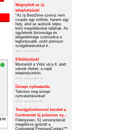
Megnyitott az új
telephelyünk!
"Az új BestDrive szerviz nem
csupán egy műhely, hanem egy
hely, ahol az autósok teljes
körű megoldásokat találnak. Az
ügyfeleink biztonsága és
elégedettsége számunkra a
legfontosabb, ezért prémium
szolgáltatásokkal é...
2024. October 03.
Elköltöztünk!
Mostantól a Vidor utca 8. alatt
várunk titeket, a saját
telephelyünkön.
2024. September 16.
Ünnepi nyitvatartás
Tekintse meg ünnepi
nyitvatartásunkat!
2022. December 09.
Tesztgyőzelemmel kezdett a
Continental új prémium ny...
3 Ft
Fölényesen, 51 versenytársát
megelőzve győzött a
Continental PremiumContact™