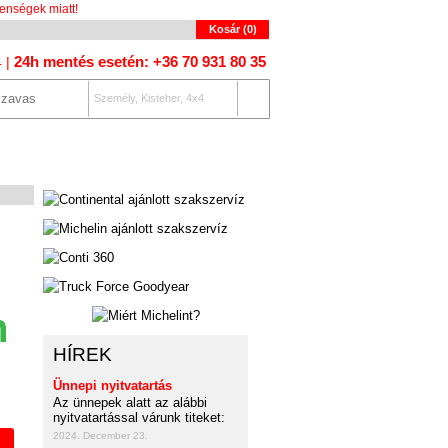
enségek miatt!
Kosár (
0
)
24h mentés esetén: +36 70 931 80 35
4 |
Személy, Kisteher, 4x4
OLAT
AUTÓKERESŐ
n
HÍREK
Ünnepi nyitvatartás
Az ünnepek alatt az alábbi
nyitvatartással várunk titeket:
2024. December 23.