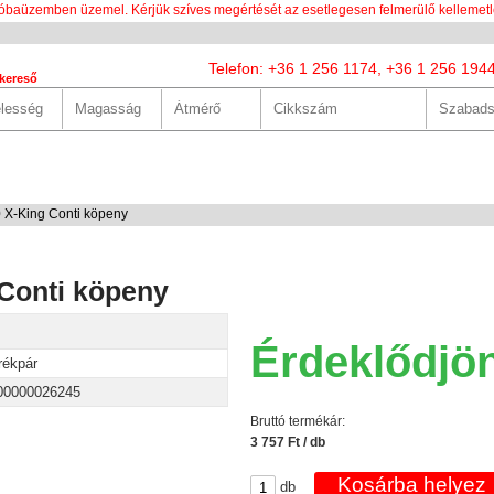
óbaüzemben üzemel. Kérjük szíves megértését az esetlegesen felmerülő kellemetl
Telefon: +36 1 256 1174, +36 1 256 194
kereső
LUNK
SZOLGÁLTATÁSOK
HASZNOS
HÍREK
KAPCS
 X-King Conti köpeny
 Conti köpeny
Érdeklődjö
rékpár
00000026245
Bruttó termékár:
3 757 Ft / db
db