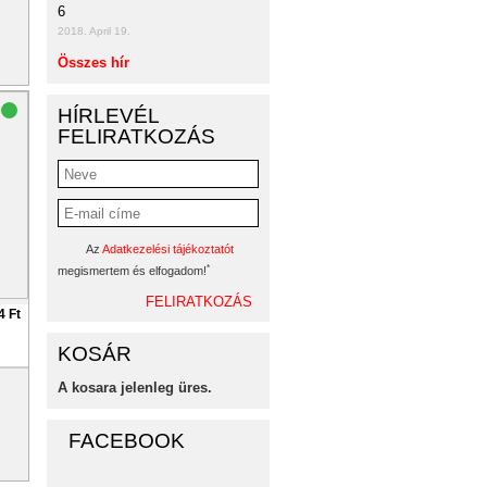
6
2018. April 19.
Összes hír
HÍRLEVÉL
FELIRATKOZÁS
Az
Adatkezelési tájékoztatót
*
megismertem és elfogadom!
4 Ft
KOSÁR
A kosara jelenleg üres.
FACEBOOK