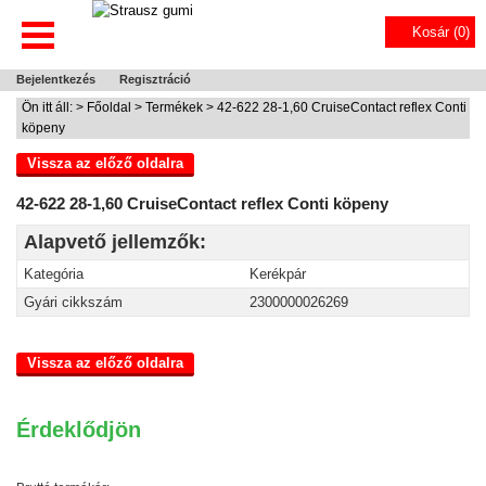
Kosár (
0
)
Bejelentkezés
Regisztráció
Ön itt áll: >
Főoldal
>
Termékek
> 42-622 28-1,60 CruiseContact reflex Conti
köpeny
Vissza az előző oldalra
42-622 28-1,60 CruiseContact reflex Conti köpeny
Alapvető jellemzők:
Kategória
Kerékpár
Gyári cikkszám
2300000026269
Vissza az előző oldalra
Érdeklődjön