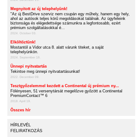
Megnyitott az új telephelyünk!
"Az új BestDrive szerviz nem csupán egy műhely, hanem egy hely,
ahol az autósok teljes körű megoldásokat találnak. Az ügyfeleink
biztonsága és elégedettsége számunkra a legfontosabb, ezért
prémium szolgáltatásokkal é...
2024. October 03.
Elköltöztünk!
Mostantól a Vidor utca 8. alatt várunk titeket, a saját
telephelyünkön.
2024. September 16.
Ünnepi nyitvatartás
Tekintse meg ünnepi nyitvatartásunkat!
2022. December 09.
Tesztgyőzelemmel kezdett a Continental új prémium ny...
Fölényesen, 51 versenytársát megelőzve győzött a Continental
PremiumContact™ 6
2018. April 19.
Összes hír
HÍRLEVÉL
FELIRATKOZÁS