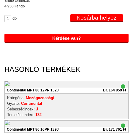
Bruttó termékár:
4 950 Ft / db
db
Kérdése van?
HASONLÓ TERMÉKEK
Continental MPT 80 12PR 132J
Br. 164 859 Ft
Kategória:
Mezőgazdasági
Gyártó:
Continental
Sebességindex:
J
Terhelési index:
132
Continental MPT 80 16PR 139J
Br. 171 761 Ft