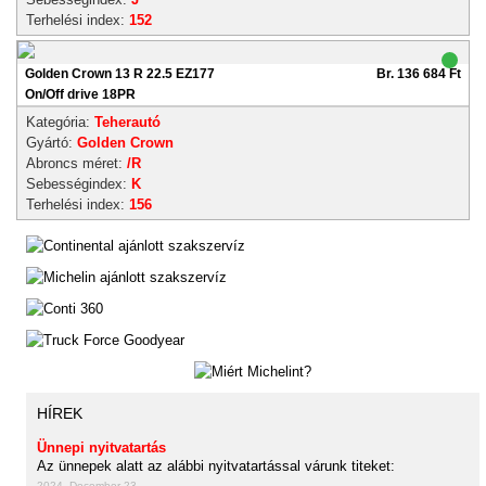
Terhelési index:
152
Golden Crown 13 R 22.5 EZ177
Br. 136 684 Ft
On/Off drive 18PR
Kategória:
Teherautó
Gyártó:
Golden Crown
Abroncs méret:
/R
Sebességindex:
K
Terhelési index:
156
HÍREK
Ünnepi nyitvatartás
Az ünnepek alatt az alábbi nyitvatartással várunk titeket:
2024. December 23.