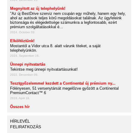
Megnyitott az új telephelyünk!
"Az új BestDrive szerviz nem csupán egy műhely, hanem egy hely,
ahol az autósok teljes körű megoldásokat találnak. Az ügyfeleink
biztonsága és elégedettsége számunkra a legfontosabb, ezért
prémium szolgáltatásokkal é...
2024. October 03.
Elköltöztünk!
Mostantól a Vidor utca 8. alatt várunk titeket, a saját
telephelyünkön.
2024. September 16.
Ünnepi nyitvatartás
Tekintse meg ünnepi nyitvatartásunkat!
2022. December 09.
Tesztgyőzelemmel kezdett a Continental új prémium ny...
Fölényesen, 51 versenytársát megelőzve győzött a Continental
PremiumContact™ 6
2018. April 19.
Összes hír
HÍRLEVÉL
FELIRATKOZÁS