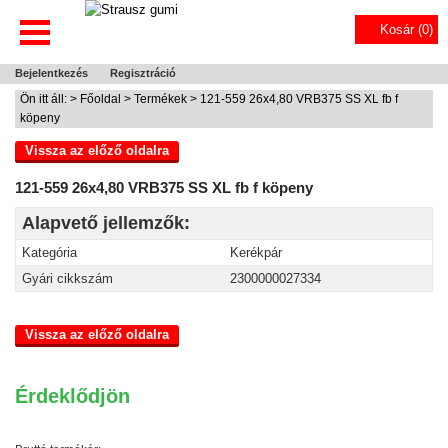
Kosár (
0
)
Bejelentkezés
Regisztráció
Ön itt áll: >
Főoldal
>
Termékek
> 121-559 26x4,80 VRB375 SS XL fb f
köpeny
Vissza az előző oldalra
121-559 26x4,80 VRB375 SS XL fb f köpeny
Alapvető jellemzők:
Kategória
Kerékpár
Gyári cikkszám
2300000027334
Vissza az előző oldalra
Érdeklődjön