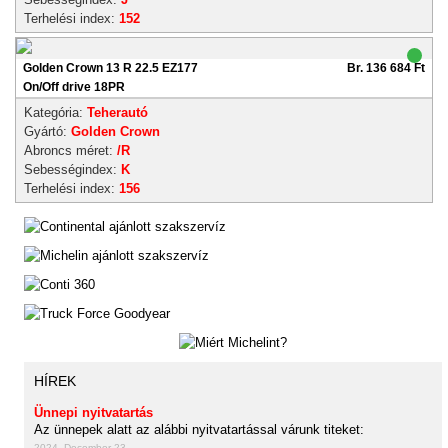
Terhelési index:
152
Golden Crown 13 R 22.5 EZ177
Br. 136 684 Ft
On/Off drive 18PR
Kategória:
Teherautó
Gyártó:
Golden Crown
Abroncs méret:
/R
Sebességindex:
K
Terhelési index:
156
HÍREK
Ünnepi nyitvatartás
Az ünnepek alatt az alábbi nyitvatartással várunk titeket:
2024. December 23.