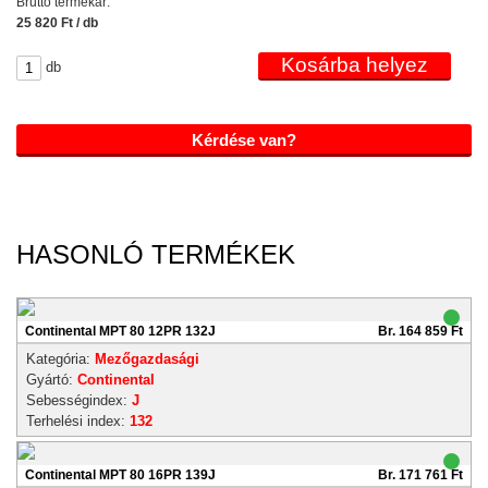
Bruttó termékár:
25 820 Ft / db
db
Kérdése van?
HASONLÓ TERMÉKEK
Continental MPT 80 12PR 132J
Br. 164 859 Ft
Kategória:
Mezőgazdasági
Gyártó:
Continental
Sebességindex:
J
Terhelési index:
132
Continental MPT 80 16PR 139J
Br. 171 761 Ft