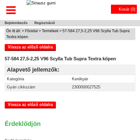
Kosár (
0
)
Bejelentkezés
Regisztráció
Ön itt áll: >
Főoldal
>
Termékek
> 57-584 27,5-2,25 V96 Scylla Tub Supra
Textra köpen
Vissza az előző oldalra
57-584 27,5-2,25 V96 Scylla Tub Supra Textra köpen
Alapvető jellemzők:
Kategória
Kerékpár
Gyári cikkszám
2300000027525
Vissza az előző oldalra
Érdeklődjön