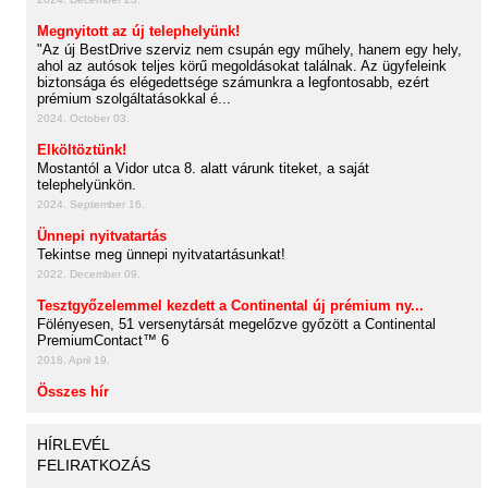
Megnyitott az új telephelyünk!
"Az új BestDrive szerviz nem csupán egy műhely, hanem egy hely,
ahol az autósok teljes körű megoldásokat találnak. Az ügyfeleink
biztonsága és elégedettsége számunkra a legfontosabb, ezért
prémium szolgáltatásokkal é...
2024. October 03.
Elköltöztünk!
Mostantól a Vidor utca 8. alatt várunk titeket, a saját
telephelyünkön.
2024. September 16.
Ünnepi nyitvatartás
Tekintse meg ünnepi nyitvatartásunkat!
2022. December 09.
Tesztgyőzelemmel kezdett a Continental új prémium ny...
Fölényesen, 51 versenytársát megelőzve győzött a Continental
PremiumContact™ 6
2018. April 19.
Összes hír
HÍRLEVÉL
FELIRATKOZÁS