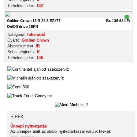
Terhelési index:
152
Golden Crown 13 R 22.5 EZ177
Br. 136 684 Ft
On/Off drive 18PR
Kategória:
Teherautó
Gyártó:
Golden Crown
Abroncs méret:
/R
Sebességindex:
K
Terhelési index:
156
HÍREK
Ünnepi nyitvatartás
Az ünnepek alatt az alábbi nyitvatartással várunk titeket:
2024. December 23.