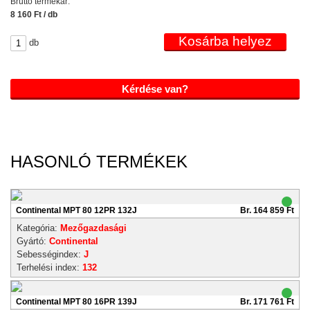
Bruttó termékár:
8 160 Ft / db
db
Kérdése van?
HASONLÓ TERMÉKEK
Continental MPT 80 12PR 132J
Br. 164 859 Ft
Kategória:
Mezőgazdasági
Gyártó:
Continental
Sebességindex:
J
Terhelési index:
132
Continental MPT 80 16PR 139J
Br. 171 761 Ft