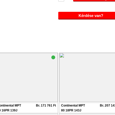
Kérdése van?
ontinental MPT
Br. 171 761 Ft
Continental MPT
Br. 207 14
0 16PR 139J
80 18PR 143J