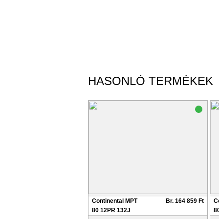
HASONLÓ TERMÉKEK
Continental MPT
Br. 164 859 Ft
C
80 12PR 132J
8