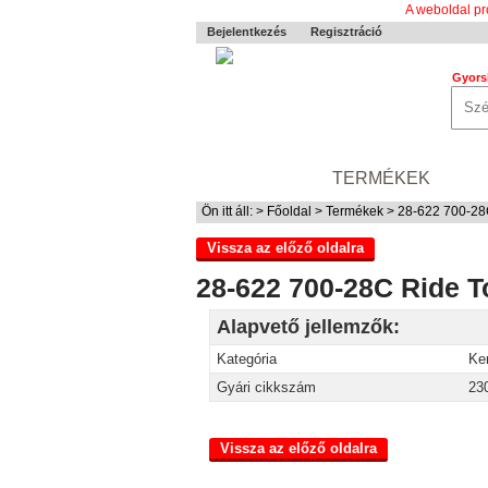
A weboldal pr
Bejelentkezés
Regisztráció
Gyors
0-24 MENTÉS
TERMÉKEK
RÓ
Ön itt áll: >
Főoldal
>
Termékek
> 28-622 700-28C
Vissza az előző oldalra
28-622 700-28C Ride T
Alapvető jellemzők:
Kategória
Ke
Gyári cikkszám
23
Vissza az előző oldalra