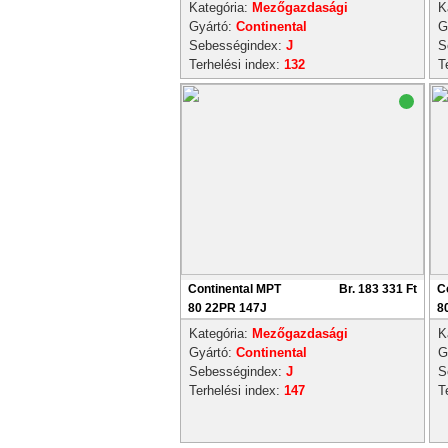
Kategória:
Mezőgazdasági
K
Gyártó:
Continental
G
Sebességindex:
J
S
Terhelési index:
132
T
Continental MPT
Br. 183 331 Ft
C
80 22PR 147J
8
Kategória:
Mezőgazdasági
K
Gyártó:
Continental
G
Sebességindex:
J
S
Terhelési index:
147
T