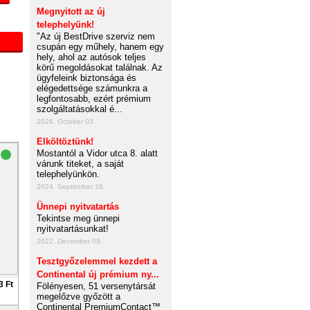
Megnyitott az új
telephelyünk!
"Az új BestDrive szerviz nem
csupán egy műhely, hanem egy
hely, ahol az autósok teljes
körű megoldásokat találnak. Az
ügyfeleink biztonsága és
elégedettsége számunkra a
legfontosabb, ezért prémium
szolgáltatásokkal é...
2024. October 03.
Elköltöztünk!
Mostantól a Vidor utca 8. alatt
várunk titeket, a saját
telephelyünkön.
2024. September 16.
Ünnepi nyitvatartás
Tekintse meg ünnepi
nyitvatartásunkat!
2022. December 09.
Tesztgyőzelemmel kezdett a
Continental új prémium ny...
3 Ft
Fölényesen, 51 versenytársát
megelőzve győzött a
Continental PremiumContact™