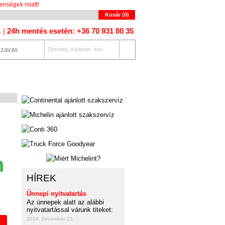
enségek miatt!
Kosár (
0
)
24h mentés esetén: +36 70 931 80 35
4 |
Személy, Kisteher, 4x4
OLAT
AUTÓKERESŐ
n
HÍREK
Ünnepi nyitvatartás
Az ünnepek alatt az alábbi
nyitvatartással várunk titeket:
2024. December 23.