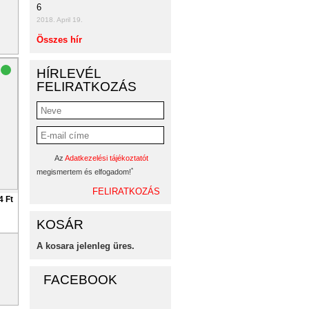
6
2018. April 19.
Összes hír
HÍRLEVÉL
FELIRATKOZÁS
Az
Adatkezelési tájékoztatót
*
megismertem és elfogadom!
4 Ft
KOSÁR
A kosara jelenleg üres.
FACEBOOK