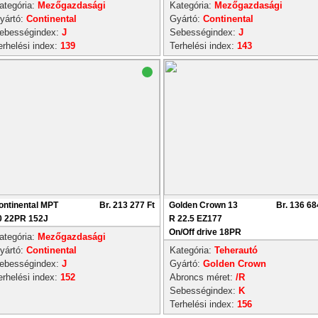
ategória:
Mezőgazdasági
Kategória:
Mezőgazdasági
yártó:
Continental
Gyártó:
Continental
ebességindex:
J
Sebességindex:
J
erhelési index:
139
Terhelési index:
143
ontinental MPT
Br. 213 277 Ft
Golden Crown 13
Br. 136 68
0 22PR 152J
R 22.5 EZ177
On/Off drive 18PR
ategória:
Mezőgazdasági
yártó:
Continental
Kategória:
Teherautó
ebességindex:
J
Gyártó:
Golden Crown
erhelési index:
152
Abroncs méret:
/R
Sebességindex:
K
Terhelési index:
156