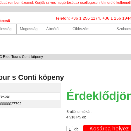
óbaüzemben üzemel. Kérjük szíves megértését az esetlegesen felmerülő kellemetl
Telefon: +36 1 256 1174, +36 1 256 194
kereső
LUNK
SZOLGÁLTATÁSOK
HASZNOS
HÍREK
KAPCS
 Ride Tour s Conti köpeny
our s Conti köpeny
Érdeklődjö
rékpár
00000027792
Bruttó termékár:
4 510 Ft / db
db