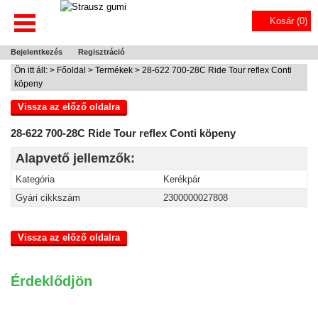
Kosár (
0
)
Bejelentkezés
Regisztráció
Ön itt áll: >
Főoldal
>
Termékek
> 28-622 700-28C Ride Tour reflex Conti
köpeny
Vissza az előző oldalra
28-622 700-28C Ride Tour reflex Conti köpeny
Alapvető jellemzők:
Kategória
Kerékpár
Gyári cikkszám
2300000027808
Vissza az előző oldalra
Érdeklődjön