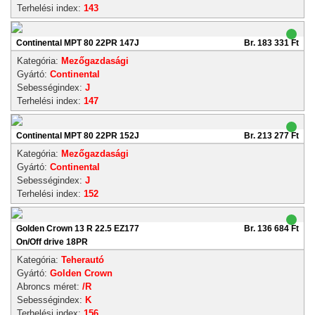
Terhelési index:
143
Continental MPT 80 22PR 147J
Br. 183 331 Ft
Kategória:
Mezőgazdasági
Gyártó:
Continental
Sebességindex:
J
Terhelési index:
147
Continental MPT 80 22PR 152J
Br. 213 277 Ft
Kategória:
Mezőgazdasági
Gyártó:
Continental
Sebességindex:
J
Terhelési index:
152
Golden Crown 13 R 22.5 EZ177
Br. 136 684 Ft
On/Off drive 18PR
Kategória:
Teherautó
Gyártó:
Golden Crown
Abroncs méret:
/R
Sebességindex:
K
Terhelési index:
156