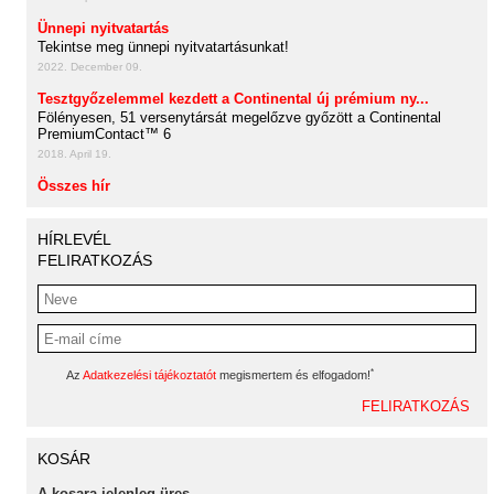
Ünnepi nyitvatartás
Tekintse meg ünnepi nyitvatartásunkat!
2022. December 09.
Tesztgyőzelemmel kezdett a Continental új prémium ny...
Fölényesen, 51 versenytársát megelőzve győzött a Continental
PremiumContact™ 6
2018. April 19.
Összes hír
HÍRLEVÉL
FELIRATKOZÁS
*
Az
Adatkezelési tájékoztatót
megismertem és elfogadom!
KOSÁR
A kosara jelenleg üres.