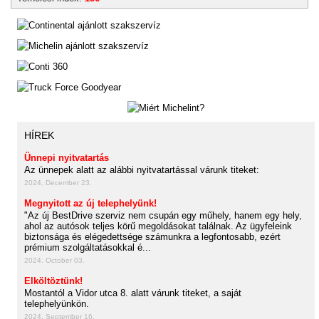
HÍREK
Ünnepi nyitvatartás
Az ünnepek alatt az alábbi nyitvatartással várunk titeket:
2024. December 23.
Megnyitott az új telephelyünk!
"Az új BestDrive szerviz nem csupán egy műhely, hanem egy hely,
ahol az autósok teljes körű megoldásokat találnak. Az ügyfeleink
biztonsága és elégedettsége számunkra a legfontosabb, ezért
prémium szolgáltatásokkal é...
2024. October 03.
Elköltöztünk!
Mostantól a Vidor utca 8. alatt várunk titeket, a saját
telephelyünkön.
2024. September 16.