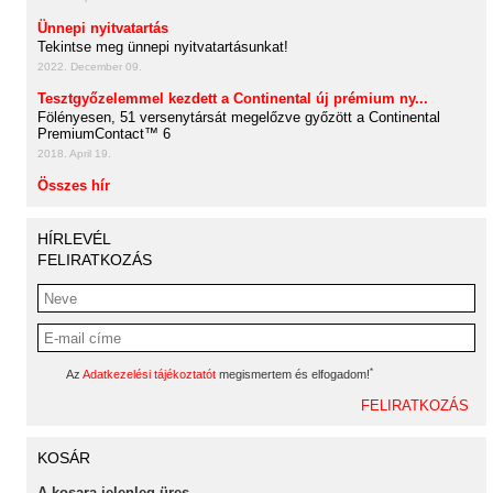
Ünnepi nyitvatartás
Tekintse meg ünnepi nyitvatartásunkat!
2022. December 09.
Tesztgyőzelemmel kezdett a Continental új prémium ny...
Fölényesen, 51 versenytársát megelőzve győzött a Continental
PremiumContact™ 6
2018. April 19.
Összes hír
HÍRLEVÉL
FELIRATKOZÁS
*
Az
Adatkezelési tájékoztatót
megismertem és elfogadom!
KOSÁR
A kosara jelenleg üres.