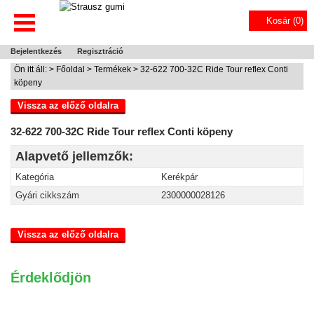
Kosár (
0
)
Bejelentkezés
Regisztráció
Ön itt áll: >
Főoldal
>
Termékek
> 32-622 700-32C Ride Tour reflex Conti
köpeny
Vissza az előző oldalra
32-622 700-32C Ride Tour reflex Conti köpeny
Alapvető jellemzők:
Kategória
Kerékpár
Gyári cikkszám
2300000028126
Vissza az előző oldalra
Érdeklődjön