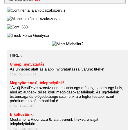
HÍREK
Ünnepi nyitvatartás
Az ünnepek alatt az alábbi nyitvatartással várunk titeket:
2024. December 23.
Megnyitott az új telephelyünk!
"Az új BestDrive szerviz nem csupán egy műhely, hanem egy hely,
ahol az autósok teljes körű megoldásokat találnak. Az ügyfeleink
biztonsága és elégedettsége számunkra a legfontosabb, ezért
prémium szolgáltatásokkal é...
2024. October 03.
Elköltöztünk!
Mostantól a Vidor utca 8. alatt várunk titeket, a saját
telephelyünkön.
2024. September 16.