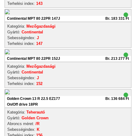
Terhelési index:
143
Continental MPT 80 22PR 147J
Br. 183 331 Ft
Kategória:
Mezőgazdasági
Gyártó:
Continental
Sebességindex:
J
Terhelési index:
147
Continental MPT 80 22PR 152J
Br. 213 277 Ft
Kategória:
Mezőgazdasági
Gyártó:
Continental
Sebességindex:
J
Terhelési index:
152
Golden Crown 13 R 22.5 EZ177
Br. 136 684 Ft
On/Off drive 18PR
Kategória:
Teherautó
Gyártó:
Golden Crown
Abroncs méret:
/R
Sebességindex:
K
Terhelési index:
156