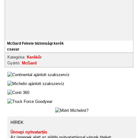
McGard Fekete biztonsági kerék
csavar
Kategória:
Kerékőr
Gyártó:
McGard
HÍREK
Ünnepi nyitvatartás
Az ünnepek alatt az alábbi nyitvatartással várunk titeket: