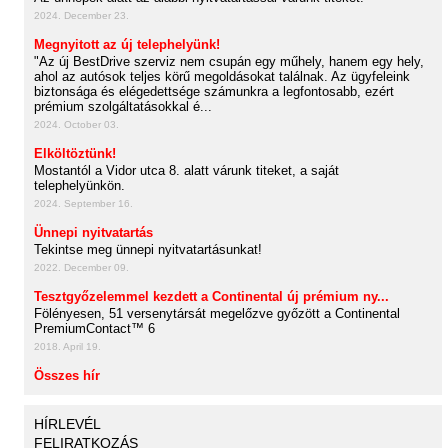
2024. December 23.
Megnyitott az új telephelyünk!
"Az új BestDrive szerviz nem csupán egy műhely, hanem egy hely,
ahol az autósok teljes körű megoldásokat találnak. Az ügyfeleink
biztonsága és elégedettsége számunkra a legfontosabb, ezért
prémium szolgáltatásokkal é...
2024. October 03.
Elköltöztünk!
Mostantól a Vidor utca 8. alatt várunk titeket, a saját
telephelyünkön.
2024. September 16.
Ünnepi nyitvatartás
Tekintse meg ünnepi nyitvatartásunkat!
2022. December 09.
Tesztgyőzelemmel kezdett a Continental új prémium ny...
Fölényesen, 51 versenytársát megelőzve győzött a Continental
PremiumContact™ 6
2018. April 19.
Összes hír
HÍRLEVÉL
FELIRATKOZÁS