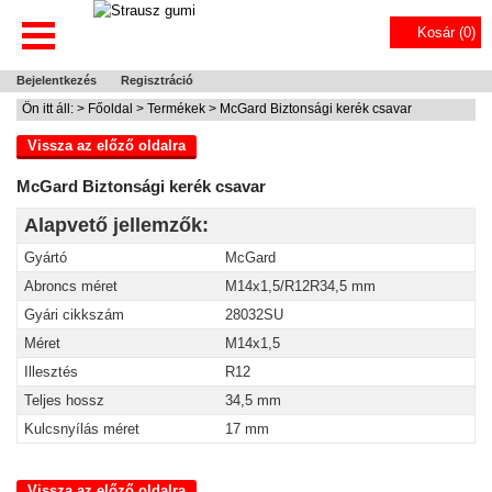
Kosár (
0
)
Bejelentkezés
Regisztráció
Ön itt áll: >
Főoldal
>
Termékek
> McGard Biztonsági kerék csavar
Vissza az előző oldalra
McGard Biztonsági kerék csavar
Alapvető jellemzők:
Gyártó
McGard
Abroncs méret
M14x1,5/R12R34,5 mm
Gyári cikkszám
28032SU
Méret
M14x1,5
Illesztés
R12
Teljes hossz
34,5 mm
Kulcsnyílás méret
17 mm
Vissza az előző oldalra