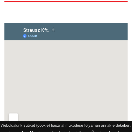
1172 Budapest, Vidor u.8
Weboldalunk sütiket (cookie) használ működése folyamán annak érdekében,