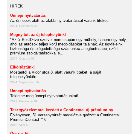
HÍREK
Ünnepi nyitvatartás
Az ünnepek alatt az alábbi nyitvatartással várunk titeket:
2024. December 23.
Megnyitott az új telephelyünk!
"Az új BestDrive szerviz nem csupán egy műhely, hanem egy hely,
ahol az autósok teljes körű megoldásokat találnak. Az ügyfeleink
biztonsága és elégedettsége számunkra a legfontosabb, ezért
prémium szolgáltatásokkal é...
2024. October 03.
Elköltöztünk!
Mostantól a Vidor utca 8. alatt várunk titeket, a saját
telephelyünkön.
2024. September 16.
Ünnepi nyitvatartás
Tekintse meg ünnepi nyitvatartásunkat!
2022. December 09.
Tesztgyőzelemmel kezdett a Continental új prémium ny...
Fölényesen, 51 versenytársát megelőzve győzött a Continental
PremiumContact™ 6
2018. April 19.
Összes hír