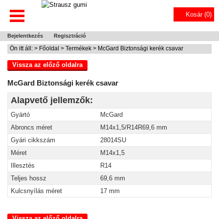
Kosár (
0
)
Bejelentkezés
Regisztráció
Ön itt áll: >
Főoldal
>
Termékek
> McGard Biztonsági kerék csavar
Vissza az előző oldalra
McGard Biztonsági kerék csavar
Alapvető jellemzők:
Gyártó
McGard
Abroncs méret
M14x1,5/R14R69,6 mm
Gyári cikkszám
28014SU
Méret
M14x1,5
Illesztés
R14
Teljes hossz
69,6 mm
Kulcsnyílás méret
17 mm
Vissza az előző oldalra