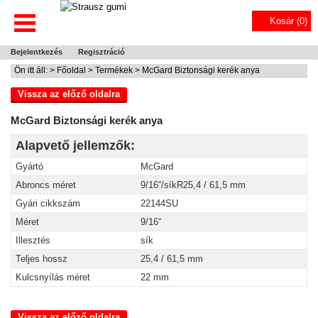
Kosár (
0
)
Bejelentkezés
Regisztráció
Ön itt áll: >
Főoldal
>
Termékek
> McGard Biztonsági kerék anya
Vissza az előző oldalra
McGard Biztonsági kerék anya
Alapvető jellemzők:
Gyártó
McGard
Abroncs méret
9/16“/síkR25,4 / 61,5 mm
Gyári cikkszám
22144SU
Méret
9/16“
Illesztés
sík
Teljes hossz
25,4 / 61,5 mm
Kulcsnyílás méret
22 mm
Vissza az előző oldalra