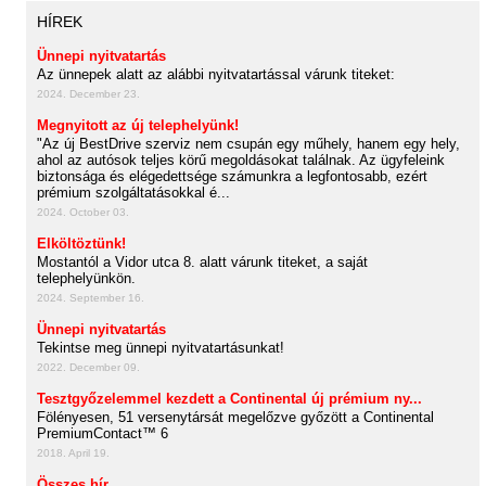
HÍREK
Ünnepi nyitvatartás
Az ünnepek alatt az alábbi nyitvatartással várunk titeket:
2024. December 23.
Megnyitott az új telephelyünk!
"Az új BestDrive szerviz nem csupán egy műhely, hanem egy hely,
ahol az autósok teljes körű megoldásokat találnak. Az ügyfeleink
biztonsága és elégedettsége számunkra a legfontosabb, ezért
prémium szolgáltatásokkal é...
2024. October 03.
Elköltöztünk!
Mostantól a Vidor utca 8. alatt várunk titeket, a saját
telephelyünkön.
2024. September 16.
Ünnepi nyitvatartás
Tekintse meg ünnepi nyitvatartásunkat!
2022. December 09.
Tesztgyőzelemmel kezdett a Continental új prémium ny...
Fölényesen, 51 versenytársát megelőzve győzött a Continental
PremiumContact™ 6
2018. April 19.
Összes hír