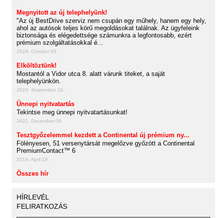
Megnyitott az új telephelyünk!
"Az új BestDrive szerviz nem csupán egy műhely, hanem egy hely,
ahol az autósok teljes körű megoldásokat találnak. Az ügyfeleink
biztonsága és elégedettsége számunkra a legfontosabb, ezért
prémium szolgáltatásokkal é...
2024. October 03.
Elköltöztünk!
Mostantól a Vidor utca 8. alatt várunk titeket, a saját
telephelyünkön.
2024. September 16.
Ünnepi nyitvatartás
Tekintse meg ünnepi nyitvatartásunkat!
2022. December 09.
Tesztgyőzelemmel kezdett a Continental új prémium ny...
Fölényesen, 51 versenytársát megelőzve győzött a Continental
PremiumContact™ 6
2018. April 19.
Összes hír
HÍRLEVÉL
FELIRATKOZÁS