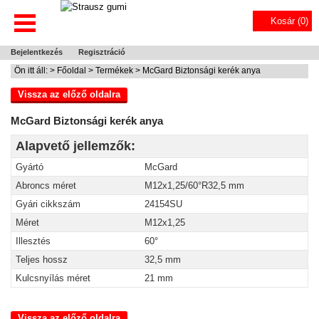
Kosár (
0
)
Bejelentkezés
Regisztráció
Ön itt áll: >
Főoldal
>
Termékek
> McGard Biztonsági kerék anya
Vissza az előző oldalra
McGard Biztonsági kerék anya
Alapvető jellemzők:
Gyártó
McGard
Abroncs méret
M12x1,25/60°R32,5 mm
Gyári cikkszám
24154SU
Méret
M12x1,25
Illesztés
60°
Teljes hossz
32,5 mm
Kulcsnyílás méret
21 mm
Vissza az előző oldalra