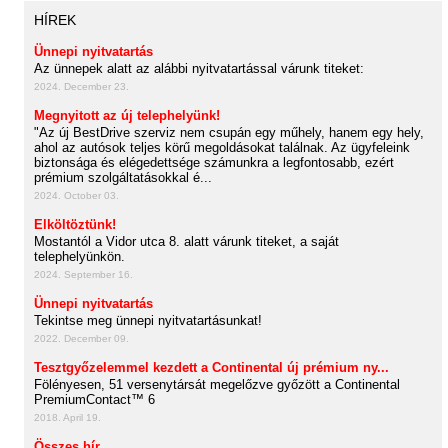
HÍREK
Ünnepi nyitvatartás
Az ünnepek alatt az alábbi nyitvatartással várunk titeket:
2024. December 23.
Megnyitott az új telephelyünk!
"Az új BestDrive szerviz nem csupán egy műhely, hanem egy hely,
ahol az autósok teljes körű megoldásokat találnak. Az ügyfeleink
biztonsága és elégedettsége számunkra a legfontosabb, ezért
prémium szolgáltatásokkal é...
2024. October 03.
Elköltöztünk!
Mostantól a Vidor utca 8. alatt várunk titeket, a saját
telephelyünkön.
2024. September 16.
Ünnepi nyitvatartás
Tekintse meg ünnepi nyitvatartásunkat!
2022. December 09.
Tesztgyőzelemmel kezdett a Continental új prémium ny...
Fölényesen, 51 versenytársát megelőzve győzött a Continental
PremiumContact™ 6
2018. April 19.
Összes hír