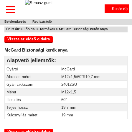
Kosár (
0
)
Bejelentkezés
Regisztráció
Ön itt áll: >
Főoldal
>
Termékek
> McGard Biztonsági kerék anya
Vissza az előző oldalra
McGard Biztonsági kerék anya
Alapvető jellemzők:
Gyártó
McGard
Abroncs méret
M12x1,5/60°R19,7 mm
Gyári cikkszám
24012SU
Méret
M12x1,5
Illesztés
60°
Teljes hossz
19,7 mm
Kulcsnyílás méret
19 mm
Vissza az előző oldalra