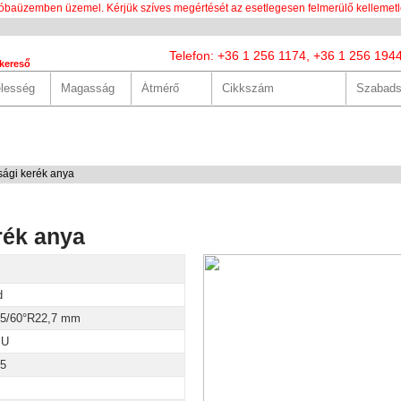
óbaüzemben üzemel. Kérjük szíves megértését az esetlegesen felmerülő kellemetl
Telefon: +36 1 256 1174, +36 1 256 194
kereső
LUNK
SZOLGÁLTATÁSOK
HASZNOS
HÍREK
KAPCS
ági kerék anya
rék anya
d
5/60°R22,7 mm
SU
5