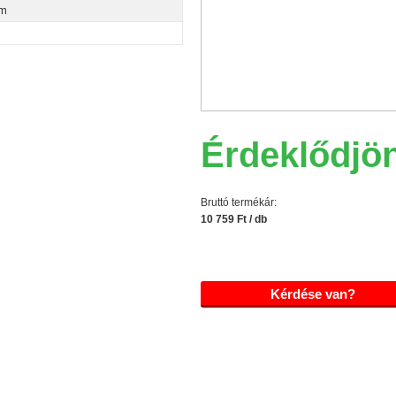
mm
Érdeklődjö
Bruttó termékár:
10 759 Ft / db
Kérdése van?