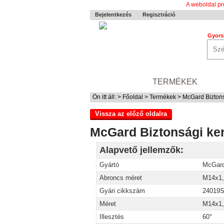
A weboldal pr
Bejelentkezés
Regisztráció
Gyors
0-24 MENTÉS
TERMÉKEK
RÓ
Ön itt áll: >
Főoldal
>
Termékek
> McGard Biztons
Vissza az előző oldalra
McGard Biztonsági ke
Alapvető jellemzők:
Gyártó
McGar
Abroncs méret
M14x1,
Gyári cikkszám
24019
Méret
M14x1,
Illesztés
60°