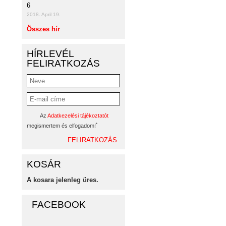
6
2018. April 19.
Összes hír
HÍRLEVÉL
FELIRATKOZÁS
Az
Adatkezelési tájékoztatót
*
megismertem és elfogadom!
KOSÁR
A kosara jelenleg üres.
FACEBOOK