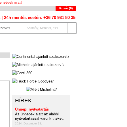
enségek miatt!
Kosár (
0
)
24h mentés esetén: +36 70 931 80 35
4 |
Személy, Kisteher, 4x4
OLAT
AUTÓKERESŐ
HÍREK
Ünnepi nyitvatartás
Az ünnepek alatt az alábbi
nyitvatartással várunk titeket:
2024. December 23.