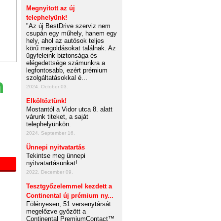
Megnyitott az új
telephelyünk!
"Az új BestDrive szerviz nem
csupán egy műhely, hanem egy
hely, ahol az autósok teljes
körű megoldásokat találnak. Az
ügyfeleink biztonsága és
elégedettsége számunkra a
legfontosabb, ezért prémium
szolgáltatásokkal é...
n
2024. October 03.
Elköltöztünk!
Mostantól a Vidor utca 8. alatt
várunk titeket, a saját
telephelyünkön.
2024. September 16.
Ünnepi nyitvatartás
Tekintse meg ünnepi
nyitvatartásunkat!
2022. December 09.
Tesztgyőzelemmel kezdett a
Continental új prémium ny...
Fölényesen, 51 versenytársát
megelőzve győzött a
Continental PremiumContact™