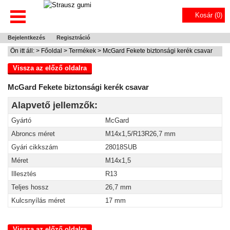
Kosár (
0
)
Bejelentkezés
Regisztráció
Ön itt áll: >
Főoldal
>
Termékek
> McGard Fekete biztonsági kerék csavar
Vissza az előző oldalra
McGard Fekete biztonsági kerék csavar
Alapvető jellemzők:
Gyártó
McGard
Abroncs méret
M14x1,5/R13R26,7 mm
Gyári cikkszám
28018SUB
Méret
M14x1,5
Illesztés
R13
Teljes hossz
26,7 mm
Kulcsnyílás méret
17 mm
Vissza az előző oldalra