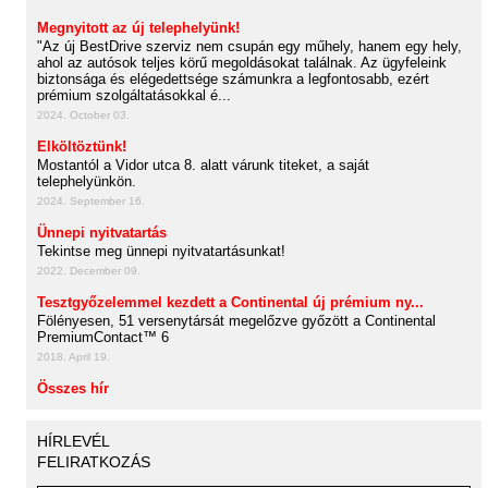
Megnyitott az új telephelyünk!
"Az új BestDrive szerviz nem csupán egy műhely, hanem egy hely,
ahol az autósok teljes körű megoldásokat találnak. Az ügyfeleink
biztonsága és elégedettsége számunkra a legfontosabb, ezért
prémium szolgáltatásokkal é...
2024. October 03.
Elköltöztünk!
Mostantól a Vidor utca 8. alatt várunk titeket, a saját
telephelyünkön.
2024. September 16.
Ünnepi nyitvatartás
Tekintse meg ünnepi nyitvatartásunkat!
2022. December 09.
Tesztgyőzelemmel kezdett a Continental új prémium ny...
Fölényesen, 51 versenytársát megelőzve győzött a Continental
PremiumContact™ 6
2018. April 19.
Összes hír
HÍRLEVÉL
FELIRATKOZÁS