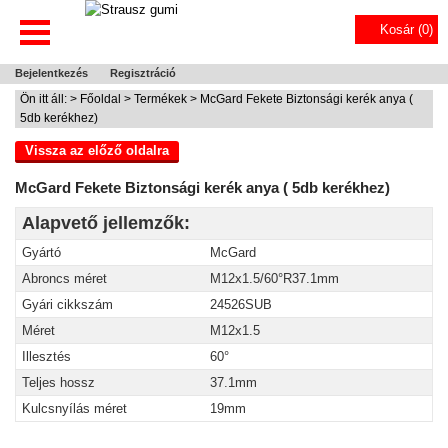
Kosár (
0
)
Bejelentkezés
Regisztráció
Ön itt áll: >
Főoldal
>
Termékek
> McGard Fekete Biztonsági kerék anya (
5db kerékhez)
Vissza az előző oldalra
McGard Fekete Biztonsági kerék anya ( 5db kerékhez)
Alapvető jellemzők:
Gyártó
McGard
Abroncs méret
M12x1.5/60°R37.1mm
Gyári cikkszám
24526SUB
Méret
M12x1.5
Illesztés
60°
Teljes hossz
37.1mm
Kulcsnyílás méret
19mm