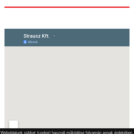
1172 Budapest, Vidor u.8
Weboldalunk sütiket (cookie) használ működése folyamán annak érdekében,