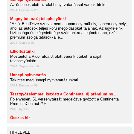
Az ünnepek alatt az alábbi nyitvatartással várunk titeket:
2024. December 23.
Megnyitott az új telephelyünk!
"Az új BestDrive szerviz nem csupán egy műhely, hanem egy hely,
ahol az autósok teljes körű megoldásokat találnak. Az ügyfeleink
biztonsága és elégedettsége számunkra a legfontosabb, ezért
prémium szolgáltatásokkal é...
2024. October 03.
Elköltöztünk!
Mostantól a Vidor utca 8. alatt várunk titeket, a saját
telephelyünkön.
2024. September 16.
Ünnepi nyitvatartás
Tekintse meg ünnepi nyitvatartásunkat!
2022. December 09.
Tesztgyőzelemmel kezdett a Continental új prémium ny...
Fölényesen, 51 versenytársát megelőzve győzött a Continental
PremiumContact™ 6
2018. April 19.
Összes hír
HÍRLEVÉL