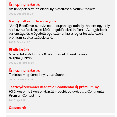
Ünnepi nyitvatartás
Az ünnepek alatt az alábbi nyitvatartással várunk titeket:
2024. December 23.
Megnyitott az új telephelyünk!
"Az új BestDrive szerviz nem csupán egy műhely, hanem egy hely,
ahol az autósok teljes körű megoldásokat találnak. Az ügyfeleink
biztonsága és elégedettsége számunkra a legfontosabb, ezért
prémium szolgáltatásokkal é...
2024. October 03.
Elköltöztünk!
Mostantól a Vidor utca 8. alatt várunk titeket, a saját
telephelyünkön.
2024. September 16.
Ünnepi nyitvatartás
Tekintse meg ünnepi nyitvatartásunkat!
2022. December 09.
Tesztgyőzelemmel kezdett a Continental új prémium ny...
Fölényesen, 51 versenytársát megelőzve győzött a Continental
PremiumContact™ 6
2018. April 19.
Összes hír