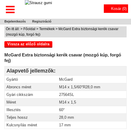
Kosár (
0
)
Bejelentkezés
Regisztráció
Ön itt áll: >
Főoldal
>
Termékek
> McGard Extra biztonsági kerék csavar
(mozgó kúp, forgó fej)
Vissza az előző oldalra
McGard Extra biztonsági kerék csavar (mozgó kúp, forgó
fej)
Alapvető jellemzők:
Gyártó
McGard
Abroncs méret
M14 x 1,5/60°R28,0 mm
Gyári cikkszám
27564SL
Méret
M14 x 1,5
Illesztés
60°
Teljes hossz
28,0 mm
Kulcsnyílás méret
17 mm