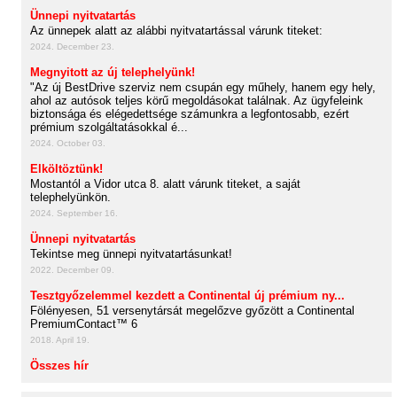
Ünnepi nyitvatartás
Az ünnepek alatt az alábbi nyitvatartással várunk titeket:
2024. December 23.
Megnyitott az új telephelyünk!
"Az új BestDrive szerviz nem csupán egy műhely, hanem egy hely,
ahol az autósok teljes körű megoldásokat találnak. Az ügyfeleink
biztonsága és elégedettsége számunkra a legfontosabb, ezért
prémium szolgáltatásokkal é...
2024. October 03.
Elköltöztünk!
Mostantól a Vidor utca 8. alatt várunk titeket, a saját
telephelyünkön.
2024. September 16.
Ünnepi nyitvatartás
Tekintse meg ünnepi nyitvatartásunkat!
2022. December 09.
Tesztgyőzelemmel kezdett a Continental új prémium ny...
Fölényesen, 51 versenytársát megelőzve győzött a Continental
PremiumContact™ 6
2018. April 19.
Összes hír