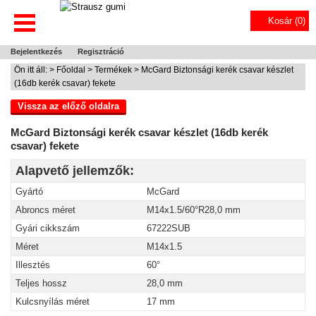
Kosár (
0
)
Bejelentkezés
Regisztráció
Ön itt áll: >
Főoldal
>
Termékek
> McGard Biztonsági kerék csavar készlet
(16db kerék csavar) fekete
Vissza az előző oldalra
McGard Biztonsági kerék csavar készlet (16db kerék
csavar) fekete
Alapvető jellemzők:
Gyártó
McGard
Abroncs méret
M14x1.5/60°R28,0 mm
Gyári cikkszám
67222SUB
Méret
M14x1.5
Illesztés
60°
Teljes hossz
28,0 mm
Kulcsnyílás méret
17 mm