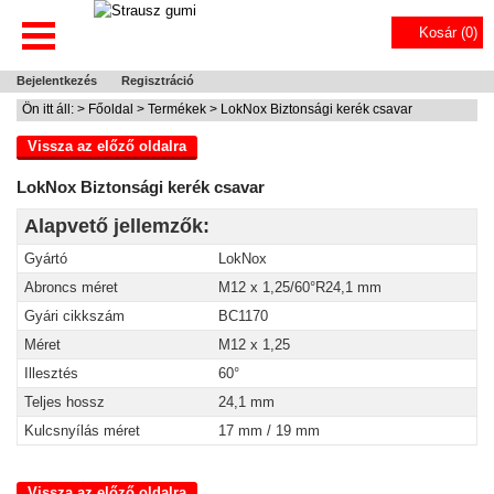
Kosár (
0
)
Bejelentkezés
Regisztráció
Ön itt áll: >
Főoldal
>
Termékek
> LokNox Biztonsági kerék csavar
Vissza az előző oldalra
LokNox Biztonsági kerék csavar
Alapvető jellemzők:
Gyártó
LokNox
Abroncs méret
M12 x 1,25/60°R24,1 mm
Gyári cikkszám
BC1170
Méret
M12 x 1,25
Illesztés
60°
Teljes hossz
24,1 mm
Kulcsnyílás méret
17 mm / 19 mm
Vissza az előző oldalra