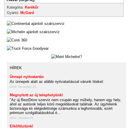
csavar (forgó fej)
Kategória:
Kerékőr
Gyártó:
McGard
HÍREK
Ünnepi nyitvatartás
Az ünnepek alatt az alábbi nyitvatartással várunk titeket:
2024. December 23.
Megnyitott az új telephelyünk!
"Az új BestDrive szerviz nem csupán egy műhely, hanem egy hely,
ahol az autósok teljes körű megoldásokat találnak. Az ügyfeleink
biztonsága és elégedettsége számunkra a legfontosabb, ezért
prémium szolgáltatásokkal é...
2024. October 03.
Elköltöztünk!