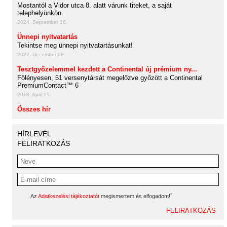
Mostantól a Vidor utca 8. alatt várunk titeket, a saját
telephelyünkön.
2024. September 16.
Ünnepi nyitvatartás
Tekintse meg ünnepi nyitvatartásunkat!
2022. December 09.
Tesztgyőzelemmel kezdett a Continental új prémium ny...
Fölényesen, 51 versenytársát megelőzve győzött a Continental
PremiumContact™ 6
2018. April 19.
Összes hír
HÍRLEVÉL
FELIRATKOZÁS
*
Az
Adatkezelési tájékoztatót
megismertem és elfogadom!