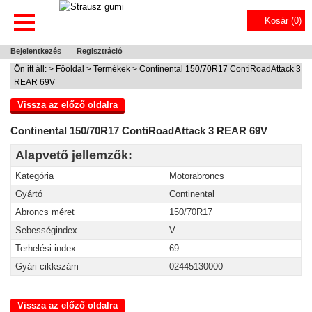
Kosár (
0
)
Bejelentkezés
Regisztráció
Ön itt áll: >
Főoldal
>
Termékek
> Continental 150/70R17 ContiRoadAttack 3
REAR 69V
Vissza az előző oldalra
Continental 150/70R17 ContiRoadAttack 3 REAR 69V
Alapvető jellemzők:
Kategória
Motorabroncs
Gyártó
Continental
Abroncs méret
150/70R17
Sebességindex
V
Terhelési index
69
Gyári cikkszám
02445130000
Vissza az előző oldalra