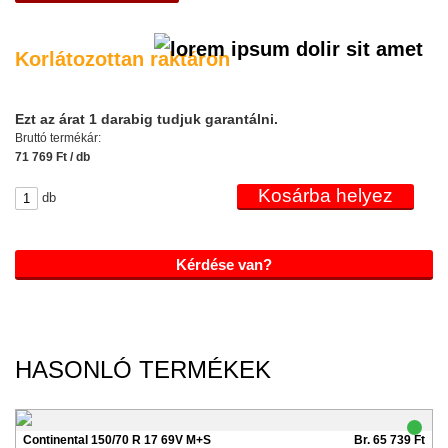
Korlátozottan raktáron
Ezt az árat 1 darabig tudjuk garantálni.
Bruttó termékár:
71 769 Ft / db
db
Kérdése van?
HASONLÓ TERMÉKEK
Continental 150/70 R 17 69V M+S
Br. 65 739 Ft