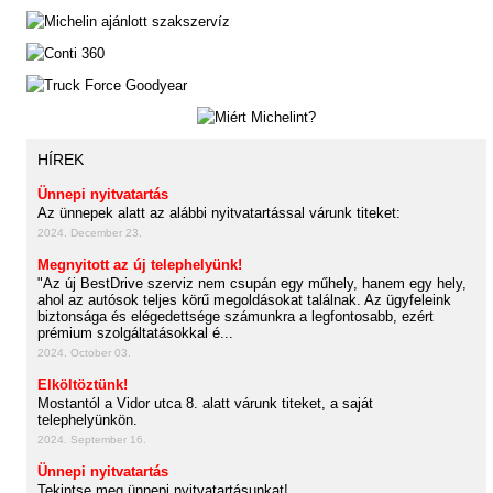
HÍREK
Ünnepi nyitvatartás
Az ünnepek alatt az alábbi nyitvatartással várunk titeket:
2024. December 23.
Megnyitott az új telephelyünk!
"Az új BestDrive szerviz nem csupán egy műhely, hanem egy hely,
ahol az autósok teljes körű megoldásokat találnak. Az ügyfeleink
biztonsága és elégedettsége számunkra a legfontosabb, ezért
prémium szolgáltatásokkal é...
2024. October 03.
Elköltöztünk!
Mostantól a Vidor utca 8. alatt várunk titeket, a saját
telephelyünkön.
2024. September 16.
Ünnepi nyitvatartás
Tekintse meg ünnepi nyitvatartásunkat!