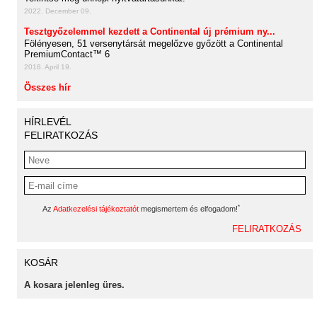
2022. December 09.
Tesztgyőzelemmel kezdett a Continental új prémium ny...
Fölényesen, 51 versenytársát megelőzve győzött a Continental
PremiumContact™ 6
2018. April 19.
Összes hír
HÍRLEVÉL
FELIRATKOZÁS
*
Az
Adatkezelési tájékoztatót
megismertem és elfogadom!
KOSÁR
A kosara jelenleg üres.