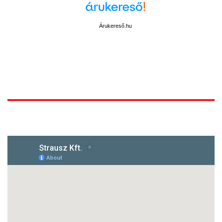
Árukereső.hu
1172 Budapest, Vidor u.8