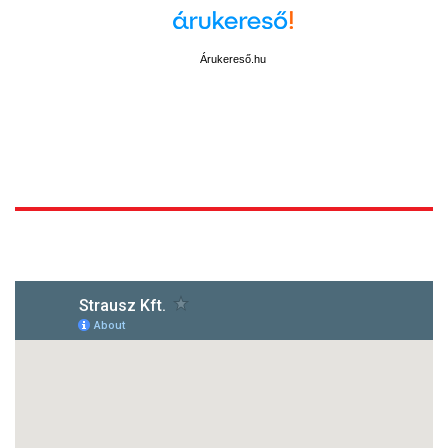
Árukereső.hu
1172 Budapest, Vidor u.8