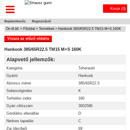
Kosár (
0
)
Bejelentkezés
Regisztráció
Ön itt áll: >
Főoldal
>
Termékek
> Hankook 385/65R22.5 TM15 M+S 160K
Vissza az előző oldalra
Hankook 385/65R22.5 TM15 M+S 160K
Alapvető jellemzők:
Kategória
Teherautó
Gyártó
Hankook
Abroncs méret
385/65R22.5
Sebességindex
K
Terhelési index
160
Gyári cikkszám
3002586
Gördülési ellenállás
D
Nedves tapadás
C
Zaj (decibel)
69