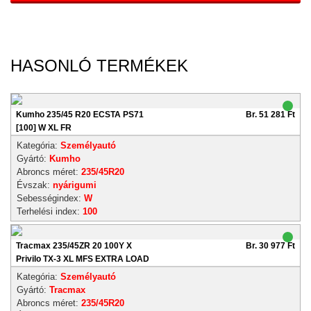
HASONLÓ TERMÉKEK
Kumho 235/45 R20 ECSTA PS71
Br. 51 281 Ft
[100] W XL FR
Kategória:
Személyautó
Gyártó:
Kumho
Abroncs méret:
235/45R20
Évszak:
nyárigumi
Sebességindex:
W
Terhelési index:
100
Tracmax 235/45ZR 20 100Y X
Br. 30 977 Ft
Privilo TX-3 XL MFS EXTRA LOAD
Kategória:
Személyautó
Gyártó:
Tracmax
Abroncs méret:
235/45R20