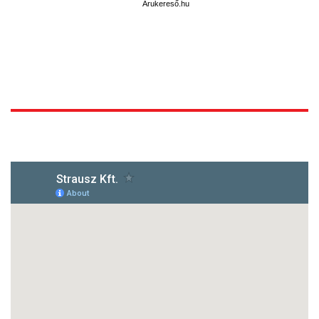
Árukereső.hu
1172 Budapest, Vidor u.8