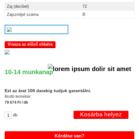
Zaj (decibel)
72
Zajszintjel száma
B
Vissza az előző oldalra
10-14 munkanap
Ezt az árat 100 darabig tudjuk garantálni.
Bruttó termékár:
79 674 Ft / db
db
Kérdése van?