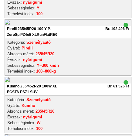
Évszak:
nyárigumi
Sebességindex:
Y
Terhelési index:
100
Pirelli 235/45R20 100 Y P-
Br. 102 496 Ft
ZeroSp.PZ4elt XLRunFlatRE0
Kategória:
Személyautó
Gyártó:
Pirelli
Abroncs méret:
235/45R20
Évszak:
nyárigumi
Sebességindex:
Y=300 km/h
Terhelési index:
100=800kg
Kumho 235/45ZR20 100W XL
Br. 61 526 Ft
ECSTA PS71 SUV
Kategória:
Személyautó
Gyártó:
Kumho
Abroncs méret:
235/45R20
Évszak:
nyárigumi
Sebességindex:
W
Terhelési index:
100