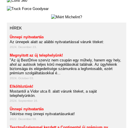
HÍREK
Ünnepi nyitvatartás
Az ünnepek alatt az alábbi nyitvatartással várunk titeket:
2024. December 23.
Megnyitott az új telephelyünk!
"Az új BestDrive szerviz nem csupán egy műhely, hanem egy hely,
ahol az autósok teljes körű megoldásokat találnak. Az ügyfeleink
biztonsága és elégedettsége számunkra a legfontosabb, ezért
prémium szolgáltatásokkal é...
2024. October 03.
Elköltöztünk!
Mostantól a Vidor utca 8. alatt várunk titeket, a saját
telephelyünkön.
2024. September 16.
Ünnepi nyitvatartás
Tekintse meg ünnepi nyitvatartásunkat!
2022. December 09.
Tesztgyőzelemmel kezdett a Continental új prémium ny...