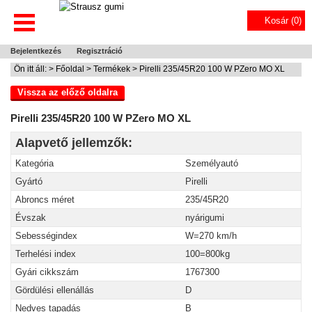
Kosár (
0
)
Bejelentkezés
Regisztráció
Ön itt áll: >
Főoldal
>
Termékek
> Pirelli 235/45R20 100 W PZero MO XL
Vissza az előző oldalra
Pirelli 235/45R20 100 W PZero MO XL
Alapvető jellemzők:
Kategória
Személyautó
Gyártó
Pirelli
Abroncs méret
235/45R20
Évszak
nyárigumi
Sebességindex
W=270 km/h
Terhelési index
100=800kg
Gyári cikkszám
1767300
Gördülési ellenállás
D
Nedves tapadás
B