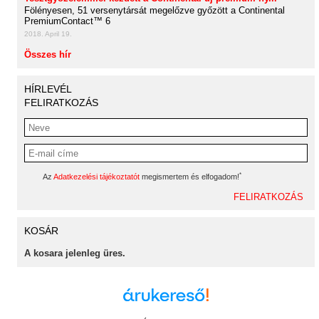
Fölényesen, 51 versenytársát megelőzve győzött a Continental
PremiumContact™ 6
2018. April 19.
Összes hír
HÍRLEVÉL
FELIRATKOZÁS
*
Az
Adatkezelési tájékoztatót
megismertem és elfogadom!
KOSÁR
A kosara jelenleg üres.