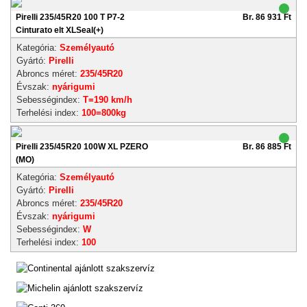
Pirelli 235/45R20 100 T P7-2
Br. 86 931 Ft
Cinturato elt XLSeal(+)
Kategória:
Személyautó
Gyártó:
Pirelli
Abroncs méret:
235/45R20
Évszak:
nyárigumi
Sebességindex:
T=190 km/h
Terhelési index:
100=800kg
Pirelli 235/45R20 100W XL PZERO
Br. 86 885 Ft
(MO)
Kategória:
Személyautó
Gyártó:
Pirelli
Abroncs méret:
235/45R20
Évszak:
nyárigumi
Sebességindex:
W
Terhelési index:
100