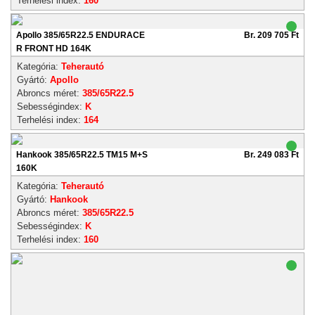
Terhelési index:
160
Apollo 385/65R22.5 ENDURACE
Br. 209 705 Ft
R FRONT HD 164K
Kategória:
Teherautó
Gyártó:
Apollo
Abroncs méret:
385/65R22.5
Sebességindex:
K
Terhelési index:
164
Hankook 385/65R22.5 TM15 M+S
Br. 249 083 Ft
160K
Kategória:
Teherautó
Gyártó:
Hankook
Abroncs méret:
385/65R22.5
Sebességindex:
K
Terhelési index:
160