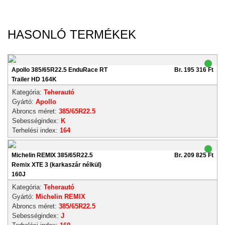
HASONLÓ TERMÉKEK
Apollo 385/65R22.5 EnduRace RT
Br. 195 316 Ft
Trailer HD 164K
Kategória:
Teherautó
Gyártó:
Apollo
Abroncs méret:
385/65R22.5
Sebességindex:
K
Terhelési index:
164
Michelin REMIX 385/65R22.5
Br. 209 825 Ft
Remix XTE 3 (karkaszár nélkül)
160J
Kategória:
Teherautó
Gyártó:
Michelin REMIX
Abroncs méret:
385/65R22.5
Sebességindex:
J