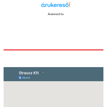
Árukereső.hu
1172 Budapest, Vidor u.8