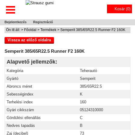
Kosár (
0
)
Bejelentkezés
Regisztráció
Ön itt áll: >
Főoldal
>
Termékek
> Semperit 385/65R22.5 Runner F2 160K
Vissza az előző oldalra
Semperit 385/65R22.5 Runner F2 160K
Alapvető jellemzők:
Kategória
Teherautó
Gyártó
Semperit
Abroncs méret
385/65R22.5
Sebességindex
K
Terhelési index
160
Gyári cikkszám
05124310000
Gördülési ellenállás
C
Nedves tapadás
B
Zaj (decibel)
73