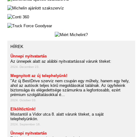
HÍREK
Ünnepi nyitvatartás
Az ünnepek alatt az alábbi nyitvatartással várunk titeket:
2024. December 23.
Megnyitott az új telephelyünk!
"Az új BestDrive szerviz nem csupán egy műhely, hanem egy hely,
ahol az autósok teljes körű megoldásokat találnak. Az ügyfeleink
biztonsága és elégedettsége számunkra a legfontosabb, ezért
prémium szolgáltatásokkal é...
2024. October 03.
Elköltöztünk!
Mostantól a Vidor utca 8. alatt várunk titeket, a saját
telephelyünkön.
2024. September 16.
Ünnepi nyitvatartás