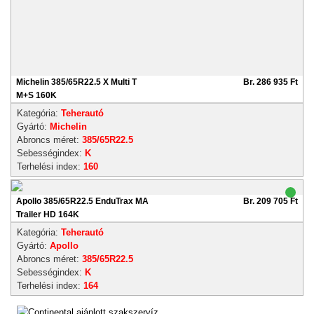
Michelin 385/65R22.5 X Multi T
Br. 286 935 Ft
M+S 160K
Kategória:
Teherautó
Gyártó:
Michelin
Abroncs méret:
385/65R22.5
Sebességindex:
K
Terhelési index:
160
Apollo 385/65R22.5 EnduTrax MA
Br. 209 705 Ft
Trailer HD 164K
Kategória:
Teherautó
Gyártó:
Apollo
Abroncs méret:
385/65R22.5
Sebességindex:
K
Terhelési index:
164