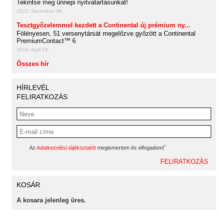
Tekintse meg ünnepi nyitvatartásunkat!
2022. December 09.
Tesztgyőzelemmel kezdett a Continental új prémium ny...
Fölényesen, 51 versenytársát megelőzve győzött a Continental
PremiumContact™ 6
2018. April 19.
Összes hír
HÍRLEVÉL
FELIRATKOZÁS
*
Az
Adatkezelési tájékoztatót
megismertem és elfogadom!
KOSÁR
A kosara jelenleg üres.