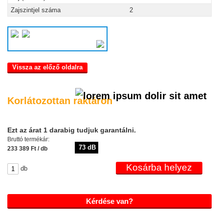
Zajszintjel száma
2
Vissza az előző oldalra
Korlátozottan raktáron
Ezt az árat 1 darabig tudjuk garantálni.
Bruttó termékár:
73 dB
233 389 Ft / db
db
Kérdése van?