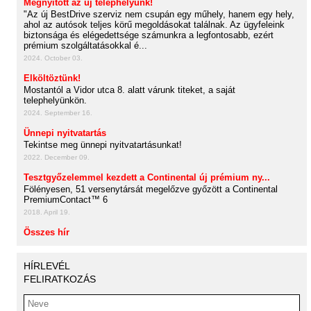
Megnyitott az új telephelyünk!
"Az új BestDrive szerviz nem csupán egy műhely, hanem egy hely,
ahol az autósok teljes körű megoldásokat találnak. Az ügyfeleink
biztonsága és elégedettsége számunkra a legfontosabb, ezért
prémium szolgáltatásokkal é...
2024. October 03.
Elköltöztünk!
Mostantól a Vidor utca 8. alatt várunk titeket, a saját
telephelyünkön.
2024. September 16.
Ünnepi nyitvatartás
Tekintse meg ünnepi nyitvatartásunkat!
2022. December 09.
Tesztgyőzelemmel kezdett a Continental új prémium ny...
Fölényesen, 51 versenytársát megelőzve győzött a Continental
PremiumContact™ 6
2018. April 19.
Összes hír
HÍRLEVÉL
FELIRATKOZÁS