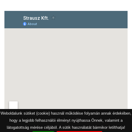
Weboldalunk sütiket (cookie) használ működése folyamán annak érdekében,
hogy a legjobb felhasználói élményt nyújthassa Önnek, valamint a
látogatottság mérése céljából. A sütik használatát bármikor letilthatja!