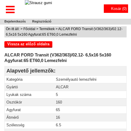
Kosár (
0
)
Bejelentkezés
Regisztráció
Ön itt áll: >
Főoldal
>
Termékek
> ALCAR FORD Transit (V362/363)/02.12-
6,5x16 5x160 Agyfurat:65 ET60,0 Lemezfelni
Vissza az előző oldalra
ALCAR FORD Transit (V362/363)/02.12- 6,5x16 5x160
Agyfurat:65 ET60,0 Lemezfelni
Alapvető jellemzők:
Kategória
Személyautó lemezfelni
Gyártó
ALCAR
Lyukak száma
5
Osztókör
160
Agyfurat
65
Átmérő
16
Szélesség
6.5