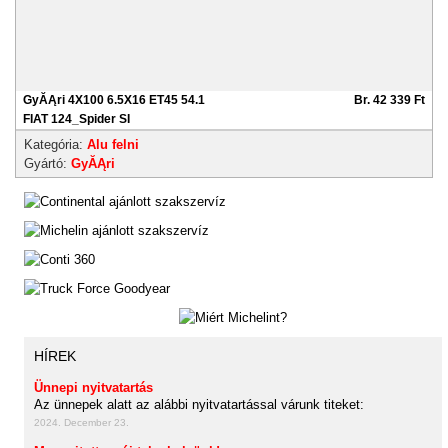
GyĂĄri 4X100 6.5X16 ET45 54.1
Br. 42 339 Ft
FIAT 124_Spider SI
Kategória:
Alu felni
Gyártó:
GyĂĄri
HÍREK
Ünnepi nyitvatartás
Az ünnepek alatt az alábbi nyitvatartással várunk titeket:
2024. December 23.