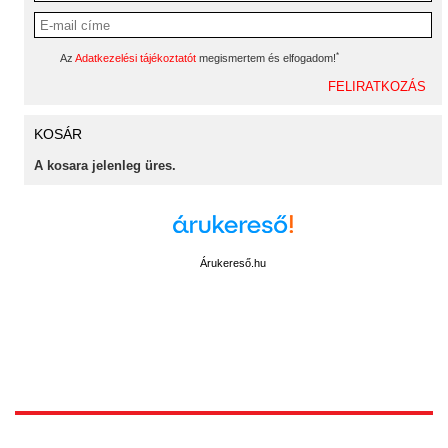
*
Az
Adatkezelési tájékoztatót
megismertem és elfogadom!
KOSÁR
A kosara jelenleg üres.
Árukereső.hu
1172 Budapest, Vidor u.8