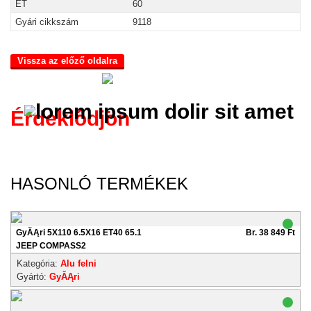
ET
60
Gyári cikkszám
9118
Vissza az előző oldalra
Érdeklődjön
HASONLÓ TERMÉKEK
GyĂĄri 5X110 6.5X16 ET40 65.1
Br. 38 849 Ft
JEEP COMPASS2
Kategória:
Alu felni
Gyártó:
GyĂĄri