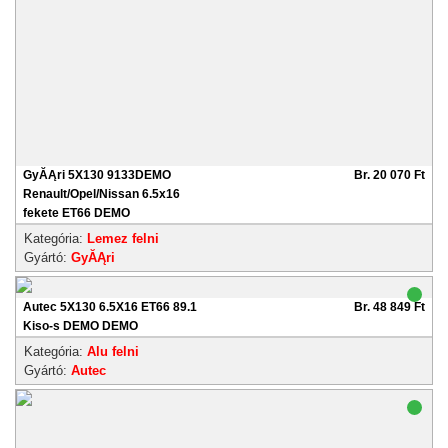
GyĂĄri 5X130 9133DEMO
Br. 20 070 Ft
Renault/Opel/Nissan 6.5x16
fekete ET66 DEMO
Kategória:
Lemez felni
Gyártó:
GyĂĄri
Autec 5X130 6.5X16 ET66 89.1
Br. 48 849 Ft
Kiso-s DEMO DEMO
Kategória:
Alu felni
Gyártó:
Autec