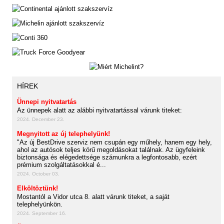
HÍREK
Ünnepi nyitvatartás
Az ünnepek alatt az alábbi nyitvatartással várunk titeket:
2024. December 23.
Megnyitott az új telephelyünk!
"Az új BestDrive szerviz nem csupán egy műhely, hanem egy hely,
ahol az autósok teljes körű megoldásokat találnak. Az ügyfeleink
biztonsága és elégedettsége számunkra a legfontosabb, ezért
prémium szolgáltatásokkal é...
2024. October 03.
Elköltöztünk!
Mostantól a Vidor utca 8. alatt várunk titeket, a saját
telephelyünkön.
2024. September 16.