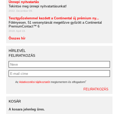
Ünnepi nyitvatartás
Tekintse meg ünnepi nyitvatartásunkat!
2022. December 09.
Tesztgyőzelemmel kezdett a Continental új prémium ny...
Fölényesen, 51 versenytársát megelőzve győzött a Continental
PremiumContact™ 6
2018. April 19.
Összes hír
HÍRLEVÉL
FELIRATKOZÁS
*
Az
Adatkezelési tájékoztatót
megismertem és elfogadom!
KOSÁR
A kosara jelenleg üres.