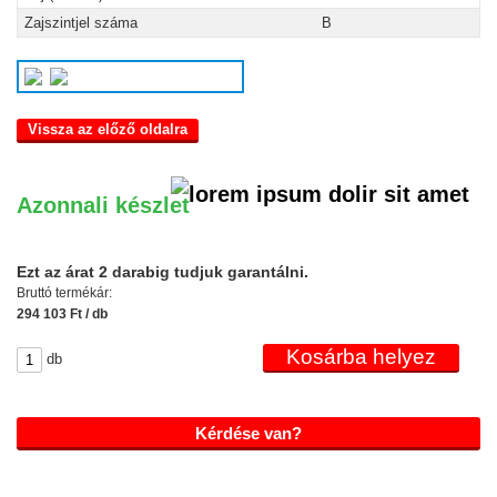
Zajszintjel száma
B
Vissza az előző oldalra
Azonnali készlet
Ezt az árat 2 darabig tudjuk garantálni.
Bruttó termékár:
294 103 Ft / db
db
Kérdése van?