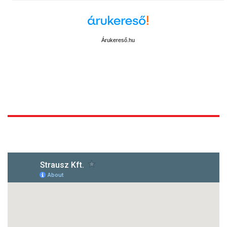
Árukereső.hu
1172 Budapest, Vidor u.8