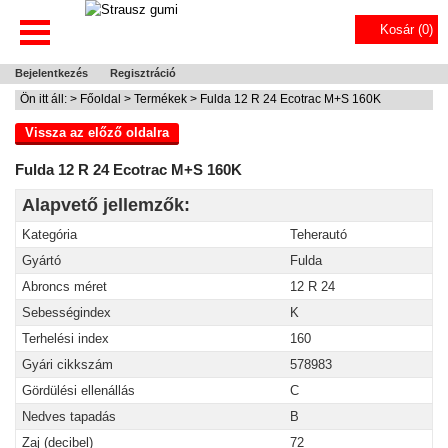
Kosár (
0
)
Bejelentkezés
Regisztráció
Ön itt áll: >
Főoldal
>
Termékek
> Fulda 12 R 24 Ecotrac M+S 160K
Vissza az előző oldalra
Fulda 12 R 24 Ecotrac M+S 160K
Alapvető jellemzők:
Kategória
Teherautó
Gyártó
Fulda
Abroncs méret
12 R 24
Sebességindex
K
Terhelési index
160
Gyári cikkszám
578983
Gördülési ellenállás
C
Nedves tapadás
B
Zaj (decibel)
72