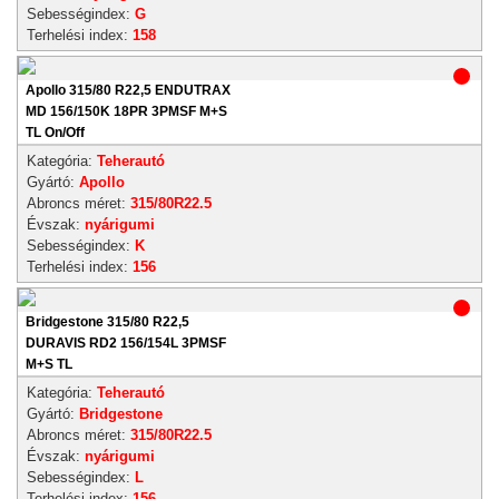
Sebességindex:
G
Terhelési index:
158
Apollo 315/80 R22,5 ENDUTRAX
MD 156/150K 18PR 3PMSF M+S
TL On/Off
Kategória:
Teherautó
Gyártó:
Apollo
Abroncs méret:
315/80R22.5
Évszak:
nyárigumi
Sebességindex:
K
Terhelési index:
156
Bridgestone 315/80 R22,5
DURAVIS RD2 156/154L 3PMSF
M+S TL
Kategória:
Teherautó
Gyártó:
Bridgestone
Abroncs méret:
315/80R22.5
Évszak:
nyárigumi
Sebességindex:
L
Terhelési index:
156