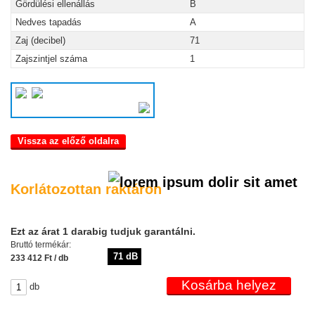
Gördülési ellenállás
B
Nedves tapadás
A
Zaj (decibel)
71
Zajszintjel száma
1
Vissza az előző oldalra
Korlátozottan raktáron
Ezt az árat 1 darabig tudjuk garantálni.
Bruttó termékár:
71 dB
233 412 Ft / db
db