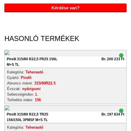
Kérdése van?
HASONLÓ TERMÉKEK
Pirelli 315/80 R22,5 FR25 156L
Br. 200 233 Ft
M+S TL
Kategória:
Teherautó
Gyártó:
Pirelli
Abroncs méret:
315/80R22.5
Évszak:
nyárigumi
Sebességindex:
L
Terhelési index:
156
Pirelli 315/80 R22,5 TR25
Br. 197 834 Ft
156/150L 3PMSF M+S TL
Kategória:
Teherautó