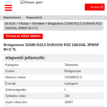
Kosár (
0
)
Bejelentkezés
Regisztráció
Ön itt áll: >
Főoldal
>
Termékek
> Bridgestone 315/80 R22,5 DURAVIS RS2
156/154L 3PMSF M+S TL
Vissza az előző oldalra
Bridgestone 315/80 R22,5 DURAVIS RS2 156/154L 3PMSF
M+S TL
Alapvető jellemzők:
Kategória
Teherautó
Gyártó
Bridgestone
Abroncs méret
315/80R22.5
Évszak
nyárigumi
Sebességindex
L
Terhelési index
156
Gyári cikkszám
16947