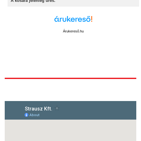
A kosara jelenleg üres.
Árukereső.hu
1172 Budapest, Vidor u.8