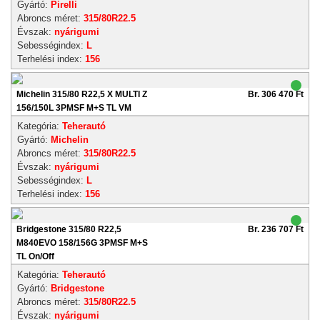
Gyártó:
Pirelli
Abroncs méret:
315/80R22.5
Évszak:
nyárigumi
Sebességindex:
L
Terhelési index:
156
Michelin 315/80 R22,5 X MULTI Z
Br. 306 470 Ft
156/150L 3PMSF M+S TL VM
Kategória:
Teherautó
Gyártó:
Michelin
Abroncs méret:
315/80R22.5
Évszak:
nyárigumi
Sebességindex:
L
Terhelési index:
156
Bridgestone 315/80 R22,5
Br. 236 707 Ft
M840EVO 158/156G 3PMSF M+S
TL On/Off
Kategória:
Teherautó
Gyártó:
Bridgestone
Abroncs méret:
315/80R22.5
Évszak:
nyárigumi