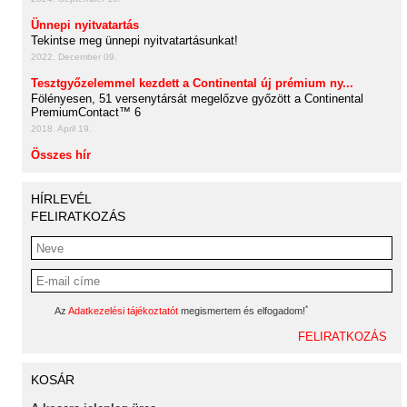
Ünnepi nyitvatartás
Tekintse meg ünnepi nyitvatartásunkat!
2022. December 09.
Tesztgyőzelemmel kezdett a Continental új prémium ny...
Fölényesen, 51 versenytársát megelőzve győzött a Continental
PremiumContact™ 6
2018. April 19.
Összes hír
HÍRLEVÉL
FELIRATKOZÁS
*
Az
Adatkezelési tájékoztatót
megismertem és elfogadom!
KOSÁR