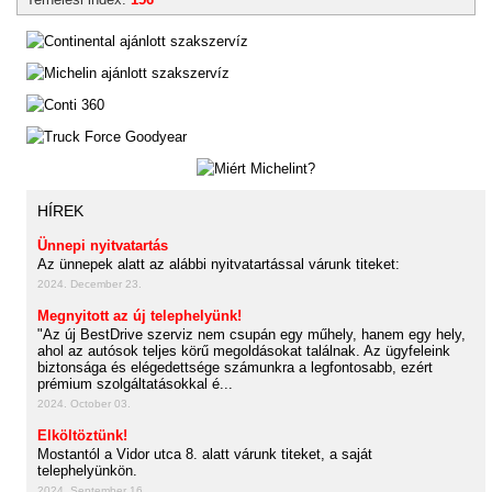
HÍREK
Ünnepi nyitvatartás
Az ünnepek alatt az alábbi nyitvatartással várunk titeket:
2024. December 23.
Megnyitott az új telephelyünk!
"Az új BestDrive szerviz nem csupán egy műhely, hanem egy hely,
ahol az autósok teljes körű megoldásokat találnak. Az ügyfeleink
biztonsága és elégedettsége számunkra a legfontosabb, ezért
prémium szolgáltatásokkal é...
2024. October 03.
Elköltöztünk!
Mostantól a Vidor utca 8. alatt várunk titeket, a saját
telephelyünkön.
2024. September 16.