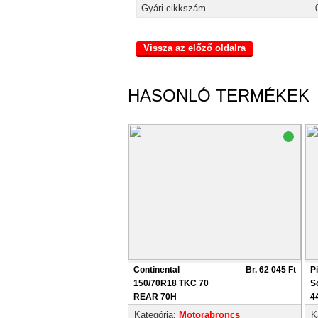
Gyári cikkszám
Vissza az előző oldalra
HASONLÓ TERMÉKEK
Continental
Br. 62 045 Ft
P
150/70R18 TKC 70
S
REAR 70H
4
Kategória:
Motorabroncs
K