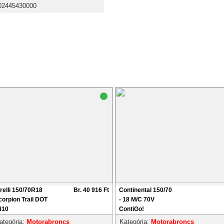
02445430000
irelli 150/70R18
Br. 40 916 Ft
Continental 150/70
corpion Trail DOT
- 18 M/C 70V
410
ContiGo!
ategória:
Motorabroncs
Kategória:
Motorabroncs