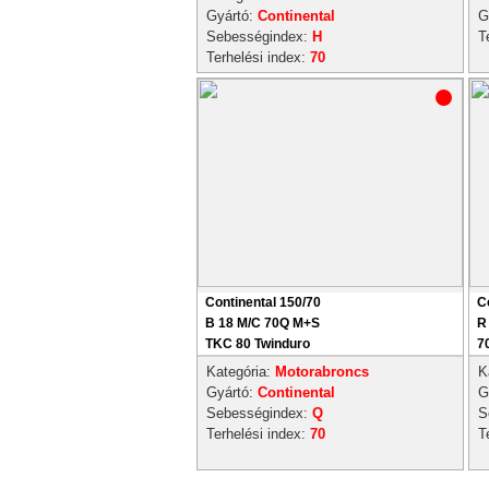
Gyártó:
Continental
G
Sebességindex:
H
T
Terhelési index:
70
Continental 150/70
C
B 18 M/C 70Q M+S
R
TKC 80 Twinduro
7
Kategória:
Motorabroncs
K
Gyártó:
Continental
G
Sebességindex:
Q
S
Terhelési index:
70
T