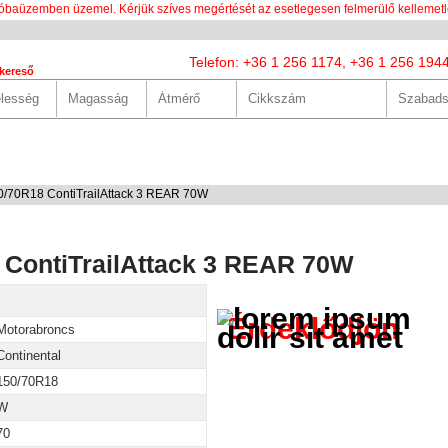
óbaüzemben üzemel. Kérjük szíves megértését az esetlegesen felmerülő kellemetl
Telefon: +36 1 256 1174, +36 1 256 194
kereső
LUNK
SZOLGÁLTATÁSOK
HASZNOS
HÍREK
KAPCS
0/70R18 ContiTrailAttack 3 REAR 70W
 ContiTrailAttack 3 REAR 70W
Érdeklődjön
Motorabroncs
Continental
150/70R18
W
70