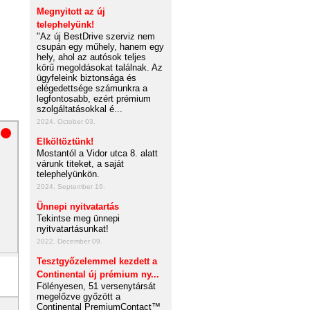
Megnyitott az új
telephelyünk!
"Az új BestDrive szerviz nem
csupán egy műhely, hanem egy
hely, ahol az autósok teljes
körű megoldásokat találnak. Az
ügyfeleink biztonsága és
elégedettsége számunkra a
legfontosabb, ezért prémium
szolgáltatásokkal é...
2024. October 03.
Elköltöztünk!
Mostantól a Vidor utca 8. alatt
várunk titeket, a saját
telephelyünkön.
2024. September 16.
Ünnepi nyitvatartás
Tekintse meg ünnepi
nyitvatartásunkat!
2022. December 09.
Tesztgyőzelemmel kezdett a
Continental új prémium ny...
Fölényesen, 51 versenytársát
megelőzve győzött a
Continental PremiumContact™