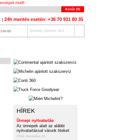
enségek miatt!
Kosár (
0
)
24h mentés esetén: +36 70 931 80 35
4 |
Személy, Kisteher, 4x4
OLAT
AUTÓKERESŐ
HÍREK
Ünnepi nyitvatartás
Az ünnepek alatt az alábbi
nyitvatartással várunk titeket:
2024. December 23.