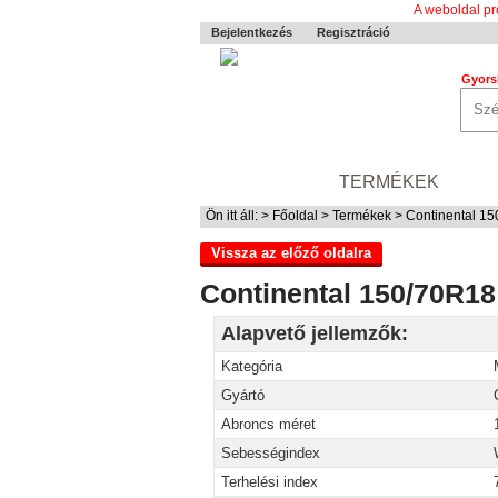
A weboldal pr
Bejelentkezés
Regisztráció
Gyors
0-24 MENTÉS
TERMÉKEK
RÓ
Ön itt áll: >
Főoldal
>
Termékek
> Continental 15
Vissza az előző oldalra
Continental 150/70R18
Alapvető jellemzők:
Kategória
Gyártó
Abroncs méret
Sebességindex
Terhelési index