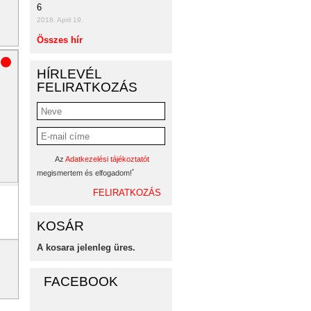
6
2018. April 19.
Összes hír
HÍRLEVÉL
FELIRATKOZÁS
Az
Adatkezelési tájékoztatót
*
megismertem és elfogadom!
KOSÁR
A kosara jelenleg üres.
FACEBOOK