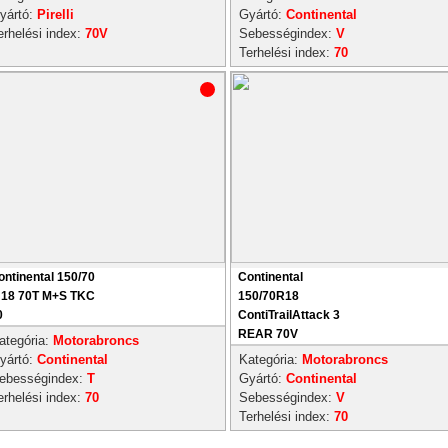
yártó:
Pirelli
Gyártó:
Continental
erhelési index:
70V
Sebességindex:
V
Terhelési index:
70
ontinental 150/70
Continental
 18 70T M+S TKC
150/70R18
0
ContiTrailAttack 3
REAR 70V
ategória:
Motorabroncs
yártó:
Continental
Kategória:
Motorabroncs
ebességindex:
T
Gyártó:
Continental
erhelési index:
70
Sebességindex:
V
Terhelési index:
70