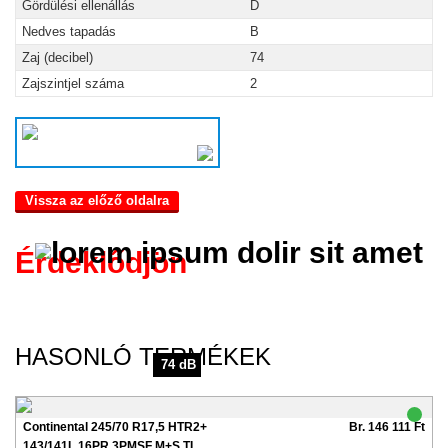
Gördülési ellenállás
D
Nedves tapadás
B
Zaj (decibel)
74
Zajszintjel száma
2
Vissza az előző oldalra
Érdeklődjön
HASONLÓ TERMÉKEK
74 dB
Continental 245/70 R17,5 HTR2+
Br. 146 111 Ft
143/141L 16PR 3PMSF M+S TL