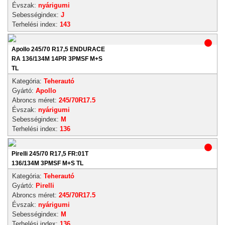
Évszak:
nyárigumi
Sebességindex:
J
Terhelési index:
143
Apollo 245/70 R17,5 ENDURACE
RA 136/134M 14PR 3PMSF M+S
TL
Kategória:
Teherautó
Gyártó:
Apollo
Abroncs méret:
245/70R17.5
Évszak:
nyárigumi
Sebességindex:
M
Terhelési index:
136
Pirelli 245/70 R17,5 FR:01T
136/134M 3PMSF M+S TL
Kategória:
Teherautó
Gyártó:
Pirelli
Abroncs méret:
245/70R17.5
Évszak:
nyárigumi
Sebességindex:
M
Terhelési index:
136