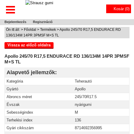
Kosár (
0
)
Bejelentkezés
Regisztráció
Ön itt áll: >
Főoldal
>
Termékek
> Apollo 245/70 R17,5 ENDURACE RD
136/134M 14PR 3PMSF M+S TL
Vissza az előző oldalra
Apollo 245/70 R17,5 ENDURACE RD 136/134M 14PR 3PMSF
M+S TL
Alapvető jellemzők:
Kategória
Teherautó
Gyártó
Apollo
Abroncs méret
245/70R17.5
Évszak
nyárigumi
Sebességindex
M
Terhelési index
136
Gyári cikkszám
8714692356995