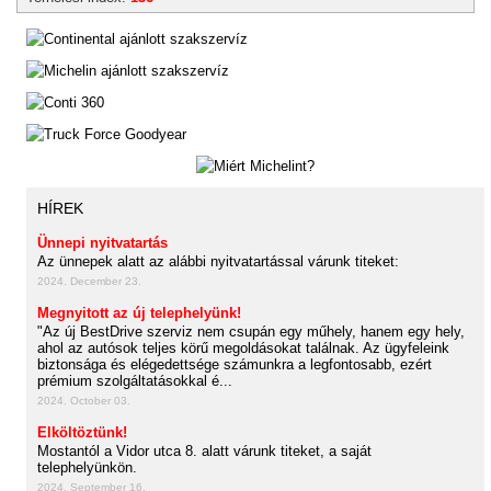
HÍREK
Ünnepi nyitvatartás
Az ünnepek alatt az alábbi nyitvatartással várunk titeket:
2024. December 23.
Megnyitott az új telephelyünk!
"Az új BestDrive szerviz nem csupán egy műhely, hanem egy hely,
ahol az autósok teljes körű megoldásokat találnak. Az ügyfeleink
biztonsága és elégedettsége számunkra a legfontosabb, ezért
prémium szolgáltatásokkal é...
2024. October 03.
Elköltöztünk!
Mostantól a Vidor utca 8. alatt várunk titeket, a saját
telephelyünkön.
2024. September 16.