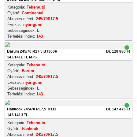
Kategória:
Teherautó
Gyártó:
Continental
Abroncs méret:
245/70R17.5
Évszak:
nyárigumi
Sebességindex:
L
Terhelési index:
143
Barum 245/70 R17.5 BT300R
Br. 128 880 Ft
143/141L TL M+S
Kategória:
Teherautó
Gyártó:
Barum
Abroncs méret:
245/70R17.5
Évszak:
nyárigumi
Sebességindex:
L
Terhelési index:
143
Hankook 245/70 R17,5 TH31
Br. 147 476 Ft
143/141J TL
Kategória:
Teherautó
Gyártó:
Hankook
Abroncs méret:
245/70R17.5