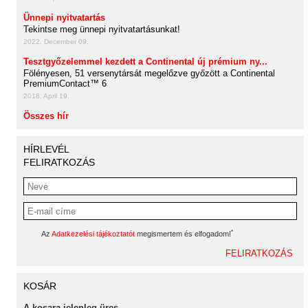
Ünnepi nyitvatartás
Tekintse meg ünnepi nyitvatartásunkat!
2022. December 09.
Tesztgyőzelemmel kezdett a Continental új prémium ny...
Fölényesen, 51 versenytársát megelőzve győzött a Continental
PremiumContact™ 6
2018. April 19.
Összes hír
HÍRLEVÉL
FELIRATKOZÁS
*
Az
Adatkezelési tájékoztatót
megismertem és elfogadom!
KOSÁR
A kosara jelenleg üres.