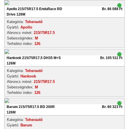
Apollo 215/75R17.5 EnduRace RD
Br. 86 088 Ft
Drive 126M
Kategória:
Teherautó
Gyártó:
Apollo
Abroncs méret:
215/75R17.5
Sebességindex:
M
Terhelési index:
126
Hankook 215/75R17.5 DH35 M+S
Br. 105 511 Ft
126M
Kategória:
Teherautó
Gyártó:
Hankook
Abroncs méret:
215/75R17.5
Sebességindex:
M
Terhelési index:
126
Barum 215/75R17.5 BD 200R
Br. 80 323 Ft
126M
Kategória:
Teherautó
Gyártó:
Barum