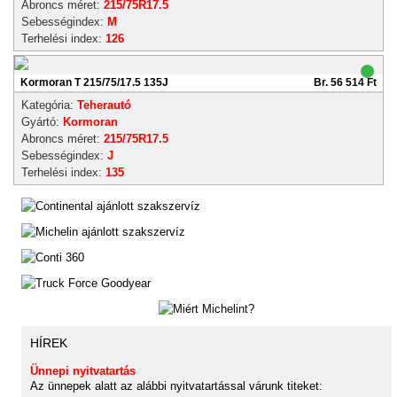
Abroncs méret:
215/75R17.5
Sebességindex:
M
Terhelési index:
126
Kormoran T 215/75/17.5 135J
Br. 56 514 Ft
Kategória:
Teherautó
Gyártó:
Kormoran
Abroncs méret:
215/75R17.5
Sebességindex:
J
Terhelési index:
135
HÍREK
Ünnepi nyitvatartás
Az ünnepek alatt az alábbi nyitvatartással várunk titeket: