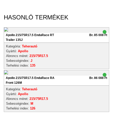
HASONLÓ TERMÉKEK
Apollo 215/75R17.5 EnduRace RT
Br. 85 008 Ft
Trailer 135J
Kategória:
Teherautó
Gyártó:
Apollo
Abroncs méret:
215/75R17.5
Sebességindex:
J
Terhelési index:
135
Apollo 215/75R17.5 EnduRace RA
Br. 86 088 Ft
Front 126M
Kategória:
Teherautó
Gyártó:
Apollo
Abroncs méret:
215/75R17.5
Sebességindex:
M
Terhelési index:
126