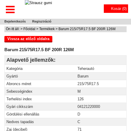
Kosár (
0
)
Bejelentkezés
Regisztráció
Ön itt áll: >
Főoldal
>
Termékek
> Barum 215/75R17.5 BF 200R 126M
Vissza az előző oldalra
Barum 215/75R17.5 BF 200R 126M
Alapvető jellemzők:
Kategória
Teherautó
Gyártó
Barum
Abroncs méret
215/75R17.5
Sebességindex
M
Terhelési index
126
Gyári cikkszám
04121220000
Gördülési ellenállás
D
Nedves tapadás
C
Zaj (decibel)
71