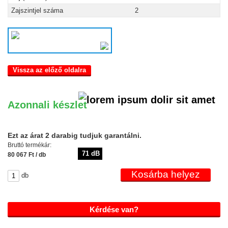
Zajszintjel száma
2
Vissza az előző oldalra
Azonnali készlet
Ezt az árat 2 darabig tudjuk garantálni.
Bruttó termékár:
71 dB
80 067 Ft / db
db
Kérdése van?