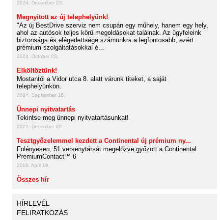
2024. December 23.
Megnyitott az új telephelyünk!
"Az új BestDrive szerviz nem csupán egy műhely, hanem egy hely,
ahol az autósok teljes körű megoldásokat találnak. Az ügyfeleink
biztonsága és elégedettsége számunkra a legfontosabb, ezért
prémium szolgáltatásokkal é...
2024. October 03.
Elköltöztünk!
Mostantól a Vidor utca 8. alatt várunk titeket, a saját
telephelyünkön.
2024. September 16.
Ünnepi nyitvatartás
Tekintse meg ünnepi nyitvatartásunkat!
2022. December 09.
Tesztgyőzelemmel kezdett a Continental új prémium ny...
Fölényesen, 51 versenytársát megelőzve győzött a Continental
PremiumContact™ 6
2018. April 19.
Összes hír
HÍRLEVÉL
FELIRATKOZÁS