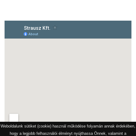
1172 Budapest, Vidor u.8
Weboldalunk sütiket (cookie) használ működése folyamán annak érdekében,
hogy a legjobb felhasználói élményt nyújthassa Önnek, valamint a