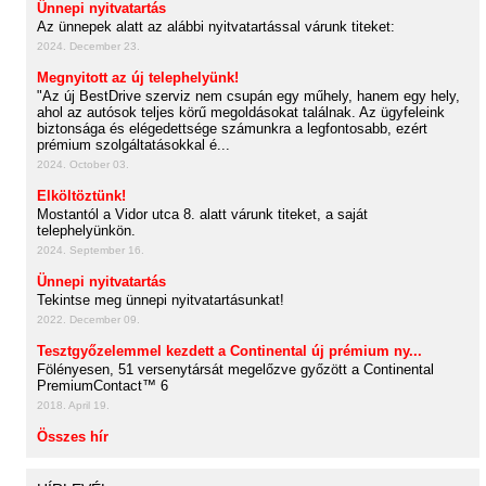
Ünnepi nyitvatartás
Az ünnepek alatt az alábbi nyitvatartással várunk titeket:
2024. December 23.
Megnyitott az új telephelyünk!
"Az új BestDrive szerviz nem csupán egy műhely, hanem egy hely,
ahol az autósok teljes körű megoldásokat találnak. Az ügyfeleink
biztonsága és elégedettsége számunkra a legfontosabb, ezért
prémium szolgáltatásokkal é...
2024. October 03.
Elköltöztünk!
Mostantól a Vidor utca 8. alatt várunk titeket, a saját
telephelyünkön.
2024. September 16.
Ünnepi nyitvatartás
Tekintse meg ünnepi nyitvatartásunkat!
2022. December 09.
Tesztgyőzelemmel kezdett a Continental új prémium ny...
Fölényesen, 51 versenytársát megelőzve győzött a Continental
PremiumContact™ 6
2018. April 19.
Összes hír