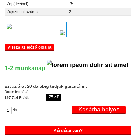
Zaj (decibel)
75
Zajszintjel száma
2
Vissza az előző oldalra
1-2 munkanap
Ezt az árat 20 darabig tudjuk garantálni.
Bruttó termékár:
75 dB
197 714 Ft / db
db
Kérdése van?