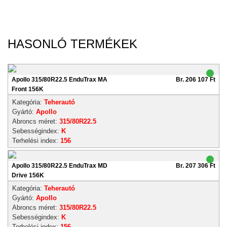
HASONLÓ TERMÉKEK
Apollo 315/80R22.5 EnduTrax MA
Br. 206 107 Ft
Front 156K
Kategória:
Teherautó
Gyártó:
Apollo
Abroncs méret:
315/80R22.5
Sebességindex:
K
Terhelési index:
156
Apollo 315/80R22.5 EnduTrax MD
Br. 207 306 Ft
Drive 156K
Kategória:
Teherautó
Gyártó:
Apollo
Abroncs méret:
315/80R22.5
Sebességindex:
K
Terhelési index:
156