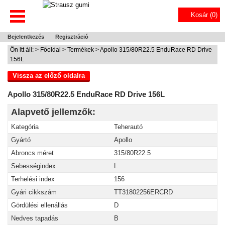
Kosár (
0
)
Bejelentkezés
Regisztráció
Ön itt áll: >
Főoldal
>
Termékek
> Apollo 315/80R22.5 EnduRace RD Drive
156L
Vissza az előző oldalra
Apollo 315/80R22.5 EnduRace RD Drive 156L
Alapvető jellemzők:
Kategória
Teherautó
Gyártó
Apollo
Abroncs méret
315/80R22.5
Sebességindex
L
Terhelési index
156
Gyári cikkszám
TT31802256ERCRD
Gördülési ellenállás
D
Nedves tapadás
B