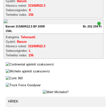
Gyártó:
Barum
Abroncs méret:
315/80R22.5
Sebességindex:
K
Terhelési index:
156
Barum 315/80R22.5 BF 200R
Br. 202 259 Ft
156L
Kategória:
Teherautó
Gyártó:
Barum
Abroncs méret:
315/80R22.5
Sebességindex:
L
Terhelési index:
156
HÍREK