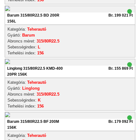
Barum 315/80R22.5 BD 200R
Br. 199 021 Ft
156L
Kategória:
Teherautó
Gyártó:
Barum
Abroncs méret:
315/80R22.5
Sebességindex:
L
Terhelési index:
156
Linglong 315/80R22.5 KMD-400
Br. 155 869 Ft
20PR 156K
Kategória:
Teherautó
Gyártó:
Linglong
Abroncs méret:
315/80R22.5
Sebességindex:
K
Terhelési index:
156
Barum 315/80R22.5 BF 200M
Br. 179 092 Ft
156K
Kategória:
Teherautó