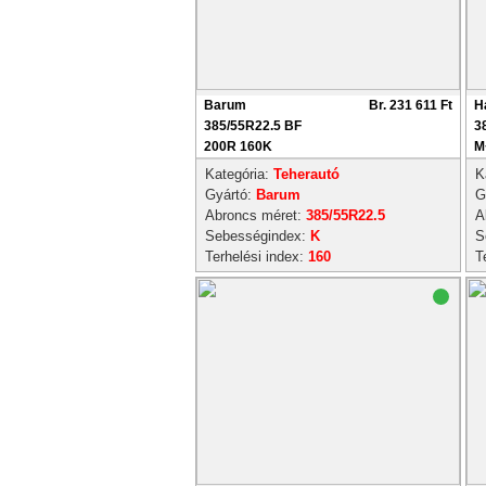
Barum
Br. 231 611 Ft
H
385/55R22.5 BF
3
200R 160K
M
Kategória:
Teherautó
K
Gyártó:
Barum
G
Abroncs méret:
385/55R22.5
A
Sebességindex:
K
S
Terhelési index:
160
T