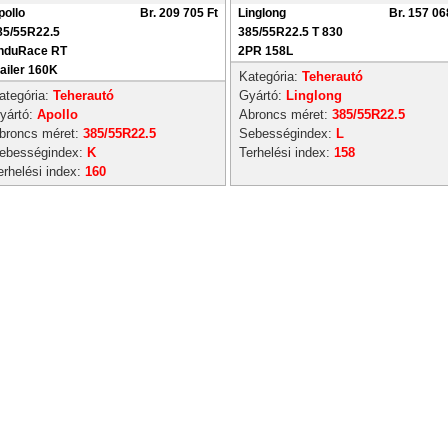
pollo
Br. 209 705 Ft
Linglong
Br. 157 06
85/55R22.5
385/55R22.5 T 830
nduRace RT
2PR 158L
railer 160K
Kategória:
Teherautó
ategória:
Teherautó
Gyártó:
Linglong
yártó:
Apollo
Abroncs méret:
385/55R22.5
broncs méret:
385/55R22.5
Sebességindex:
L
ebességindex:
K
Terhelési index:
158
erhelési index:
160