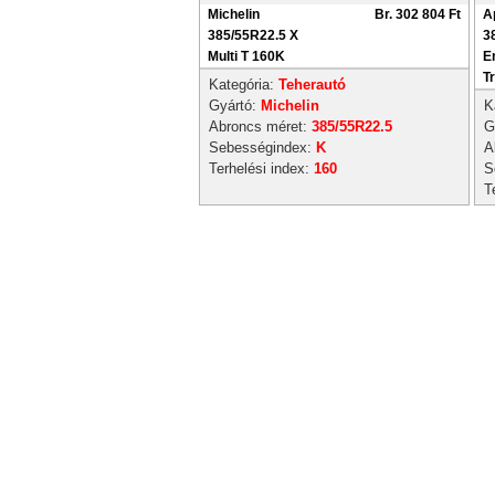
Michelin
Br. 302 804 Ft
A
385/55R22.5 X
3
Multi T 160K
E
T
Kategória:
Teherautó
Gyártó:
Michelin
K
Abroncs méret:
385/55R22.5
G
Sebességindex:
K
A
Terhelési index:
160
S
T