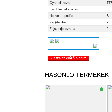
Gyári cikkszám
TT
Gördülési ellenállás
C
Nedves tapadás
B
Zaj (decibel)
73
Zajszintjel száma
2
Vissza az előző oldalra
HASONLÓ TERMÉKEK
73 dB