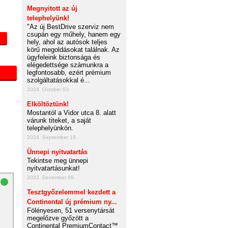
Megnyitott az új
telephelyünk!
"Az új BestDrive szerviz nem
csupán egy műhely, hanem egy
hely, ahol az autósok teljes
körű megoldásokat találnak. Az
ügyfeleink biztonsága és
elégedettsége számunkra a
legfontosabb, ezért prémium
szolgáltatásokkal é...
2024. October 03.
Elköltöztünk!
Mostantól a Vidor utca 8. alatt
várunk titeket, a saját
telephelyünkön.
2024. September 16.
Ünnepi nyitvatartás
Tekintse meg ünnepi
nyitvatartásunkat!
2022. December 09.
Tesztgyőzelemmel kezdett a
Continental új prémium ny...
Fölényesen, 51 versenytársát
megelőzve győzött a
Continental PremiumContact™