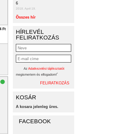
6
2018. April 19.
Összes hír
4 Ft
HÍRLEVÉL
FELIRATKOZÁS
Az
Adatkezelési tájékoztatót
*
megismertem és elfogadom!
KOSÁR
A kosara jelenleg üres.
FACEBOOK