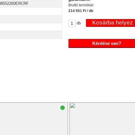
38552260ERCRF
Bruttó termékár:
214 501 Ft / db
db
Kérdése van?