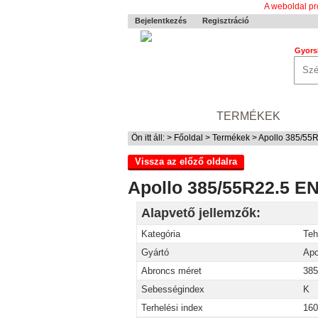
A weboldal pr
Bejelentkezés
Regisztráció
Gyors
0-24 MENTÉS
TERMÉKEK
RÓ
Ön itt áll: >
Főoldal
>
Termékek
> Apollo 385/5
Vissza az előző oldalra
Apollo 385/55R22.5 
Alapvető jellemzők:
Kategória
Teh
Gyártó
Apo
Abroncs méret
385
Sebességindex
K
Terhelési index
160