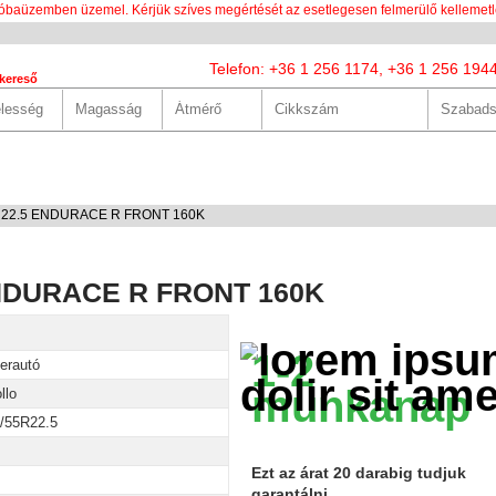
óbaüzemben üzemel. Kérjük szíves megértését az esetlegesen felmerülő kellemetl
Telefon: +36 1 256 1174, +36 1 256 194
kereső
LUNK
SZOLGÁLTATÁSOK
HASZNOS
HÍREK
KAPCS
5R22.5 ENDURACE R FRONT 160K
ENDURACE R FRONT 160K
1-2
erautó
munkanap
llo
/55R22.5
Ezt az árat 20 darabig tudjuk
garantálni.