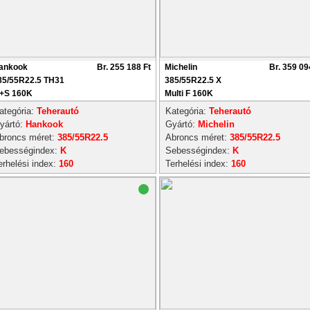
ankook
Br. 255 188 Ft
Michelin
Br. 359 09
85/55R22.5 TH31
385/55R22.5 X
+S 160K
Multi F 160K
ategória:
Teherautó
Kategória:
Teherautó
yártó:
Hankook
Gyártó:
Michelin
broncs méret:
385/55R22.5
Abroncs méret:
385/55R22.5
ebességindex:
K
Sebességindex:
K
erhelési index:
160
Terhelési index:
160