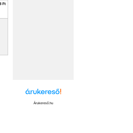
8 Ft
Árukereső.hu