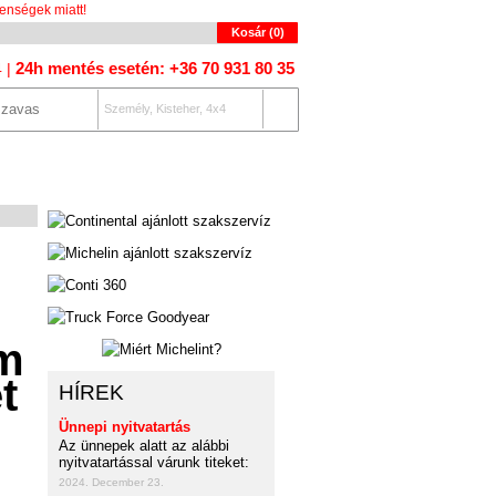
enségek miatt!
Kosár (
0
)
24h mentés esetén: +36 70 931 80 35
4 |
Személy, Kisteher, 4x4
OLAT
AUTÓKERESŐ
HÍREK
Ünnepi nyitvatartás
Az ünnepek alatt az alábbi
nyitvatartással várunk titeket:
2024. December 23.