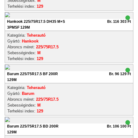
Sebességindex:
M
Terhelési index:
129
Hankook 225/75R17.5 DH35 M+S
Br. 116 303 Ft
3PMSF 129M
Kategória:
Teherautó
Gyártó:
Hankook
Abroncs méret:
225/75R17.5
Sebességindex:
M
Terhelési index:
129
Barum 225/75R17.5 BF 200R
Br. 96 129 Ft
129M
Kategória:
Teherautó
Gyártó:
Barum
Abroncs méret:
225/75R17.5
Sebességindex:
M
Terhelési index:
129
Barum 225/75R17.5 BD 200R
Br. 106 100 Ft
129M