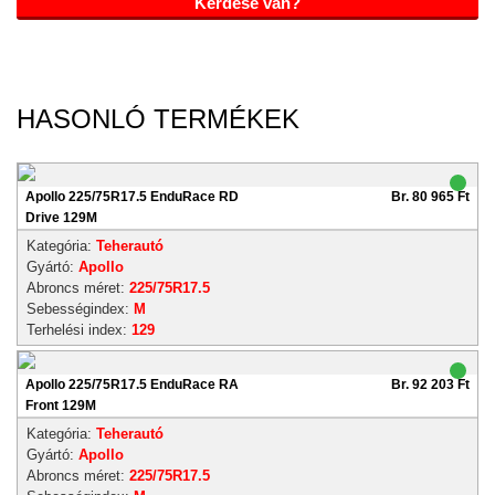
Kérdése van?
HASONLÓ TERMÉKEK
Apollo 225/75R17.5 EnduRace RD
Br. 80 965 Ft
Drive 129M
Kategória:
Teherautó
Gyártó:
Apollo
Abroncs méret:
225/75R17.5
Sebességindex:
M
Terhelési index:
129
Apollo 225/75R17.5 EnduRace RA
Br. 92 203 Ft
Front 129M
Kategória:
Teherautó
Gyártó:
Apollo
Abroncs méret:
225/75R17.5