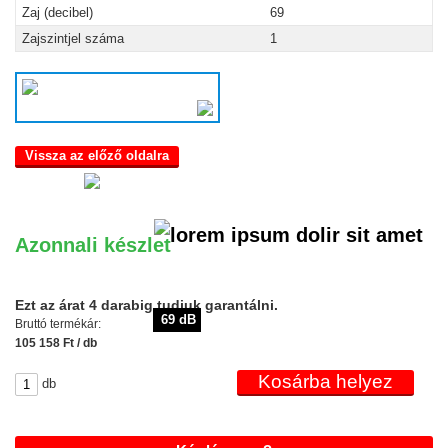
Zaj (decibel)
69
Zajszintjel száma
1
Vissza az előző oldalra
Azonnali készlet
Ezt az árat 4 darabig tudjuk garantálni.
69 dB
Bruttó termékár:
105 158 Ft / db
db