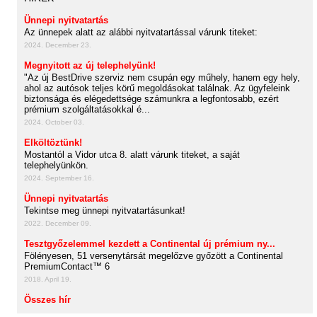
Ünnepi nyitvatartás
Az ünnepek alatt az alábbi nyitvatartással várunk titeket:
2024. December 23.
Megnyitott az új telephelyünk!
"Az új BestDrive szerviz nem csupán egy műhely, hanem egy hely,
ahol az autósok teljes körű megoldásokat találnak. Az ügyfeleink
biztonsága és elégedettsége számunkra a legfontosabb, ezért
prémium szolgáltatásokkal é...
2024. October 03.
Elköltöztünk!
Mostantól a Vidor utca 8. alatt várunk titeket, a saját
telephelyünkön.
2024. September 16.
Ünnepi nyitvatartás
Tekintse meg ünnepi nyitvatartásunkat!
2022. December 09.
Tesztgyőzelemmel kezdett a Continental új prémium ny...
Fölényesen, 51 versenytársát megelőzve győzött a Continental
PremiumContact™ 6
2018. April 19.
Összes hír