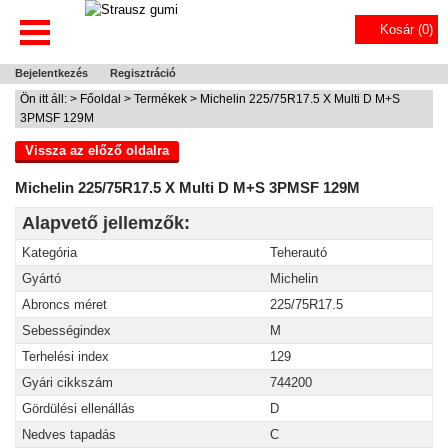
Kosár (
0
)
Bejelentkezés
Regisztráció
Ön itt áll: >
Főoldal
>
Termékek
> Michelin 225/75R17.5 X Multi D M+S
3PMSF 129M
Vissza az előző oldalra
Michelin 225/75R17.5 X Multi D M+S 3PMSF 129M
Alapvető jellemzők:
Kategória
Teherautó
Gyártó
Michelin
Abroncs méret
225/75R17.5
Sebességindex
M
Terhelési index
129
Gyári cikkszám
744200
Gördülési ellenállás
D
Nedves tapadás
C