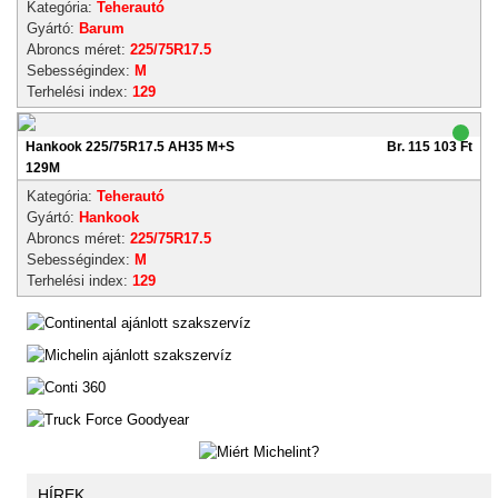
Kategória:
Teherautó
Gyártó:
Barum
Abroncs méret:
225/75R17.5
Sebességindex:
M
Terhelési index:
129
Hankook 225/75R17.5 AH35 M+S
Br. 115 103 Ft
129M
Kategória:
Teherautó
Gyártó:
Hankook
Abroncs méret:
225/75R17.5
Sebességindex:
M
Terhelési index:
129
HÍREK