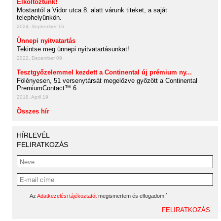
Elköltöztünk!
Mostantól a Vidor utca 8. alatt várunk titeket, a saját
telephelyünkön.
2024. September 16.
Ünnepi nyitvatartás
Tekintse meg ünnepi nyitvatartásunkat!
2022. December 09.
Tesztgyőzelemmel kezdett a Continental új prémium ny...
Fölényesen, 51 versenytársát megelőzve győzött a Continental
PremiumContact™ 6
2018. April 19.
Összes hír
HÍRLEVÉL
FELIRATKOZÁS
*
Az
Adatkezelési tájékoztatót
megismertem és elfogadom!