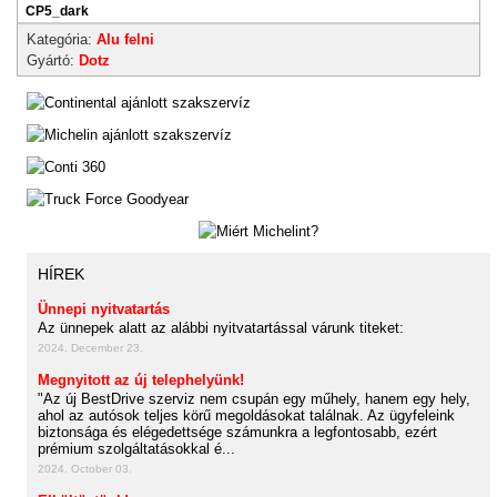
CP5_dark
Kategória:
Alu felni
Gyártó:
Dotz
HÍREK
Ünnepi nyitvatartás
Az ünnepek alatt az alábbi nyitvatartással várunk titeket:
2024. December 23.
Megnyitott az új telephelyünk!
"Az új BestDrive szerviz nem csupán egy műhely, hanem egy hely,
ahol az autósok teljes körű megoldásokat találnak. Az ügyfeleink
biztonsága és elégedettsége számunkra a legfontosabb, ezért
prémium szolgáltatásokkal é...
2024. October 03.