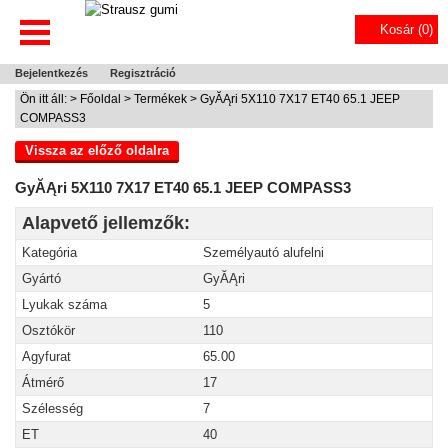
Kosár (
0
)
Bejelentkezés
Regisztráció
Ön itt áll: >
Főoldal
>
Termékek
> GyĂĄri 5X110 7X17 ET40 65.1 JEEP
COMPASS3
Vissza az előző oldalra
GyĂĄri 5X110 7X17 ET40 65.1 JEEP COMPASS3
Alapvető jellemzők:
Kategória
Személyautó alufelni
Gyártó
GyĂĄri
Lyukak száma
5
Osztókör
110
Agyfurat
65.00
Átmérő
17
Szélesség
7
ET
40