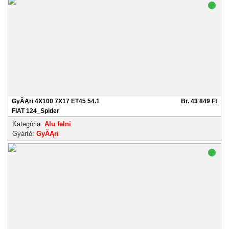
GyĂĄri 4X100 7X17 ET45 54.1
Br. 43 849 Ft
FIAT 124_Spider
Kategória:
Alu felni
Gyártó:
GyĂĄri