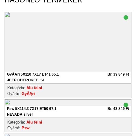
GyĂĄri 5X110 7X17 ET41 65.1
Br. 39 849 Ft
JEEP CHEROKEE_SI
Kategória:
Alu felni
Gyártó:
GyĂĄri
Psw 5X114.3 7X17 ET50 67.1
Br. 43 849 Ft
NEVADA silver
Kategória:
Alu felni
Gyártó:
Psw