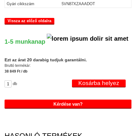
Gyári cikkszám
5VN87XZAAADOT
Vissza az előző oldalra
1-5 munkanap
Ezt az árat 20 darabig tudjuk garantálni.
Bruttó termékár:
38 849 Ft / db
db
Kérdése van?
HASONLÓ TERMÉKEK