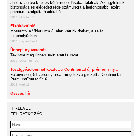
ahol az autósok teljes körű megoldásokat találnak. Az ügyfeleink
biztonsága és elégedettsége számunkra a legfontosabb, ezért
prémium szolgáltatásokkal é...
2024. October 03.
Elköltöztünk!
Mostantól a Vidor utca 8. alatt várunk titeket, a saját
telephelyünkön.
2024. September 16.
Ünnepi nyitvatartás
Tekintse meg ünnepi nyitvatartásunkat!
2022. December 09.
Tesztgyőzelemmel kezdett a Continental új prémium ny...
Fölényesen, 51 versenytársát megelőzve győzött a Continental
PremiumContact™ 6
2018. April 19.
Összes hír
HÍRLEVÉL
FELIRATKOZÁS