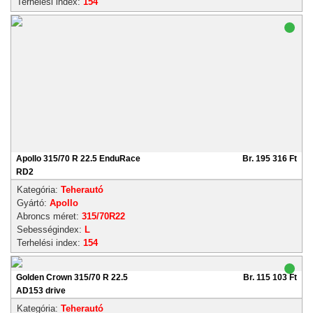
Terhelési index:
154
Apollo 315/70 R 22.5 EnduRace
Br. 195 316 Ft
RD2
Kategória:
Teherautó
Gyártó:
Apollo
Abroncs méret:
315/70R22
Sebességindex:
L
Terhelési index:
154
Golden Crown 315/70 R 22.5
Br. 115 103 Ft
AD153 drive
Kategória:
Teherautó