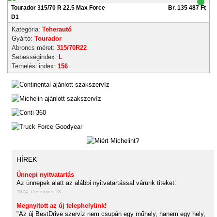
Tourador 315/70 R 22.5 Max Force
Br. 135 487 Ft
D1
Kategória:
Teherautó
Gyártó:
Tourador
Abroncs méret:
315/70R22
Sebességindex:
L
Terhelési index:
156
HÍREK
Ünnepi nyitvatartás
Az ünnepek alatt az alábbi nyitvatartással várunk titeket:
2024. December 23.
Megnyitott az új telephelyünk!
"Az új BestDrive szerviz nem csupán egy műhely, hanem egy hely,