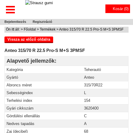
Kosár (
0
)
Bejelentkezés
Regisztráció
Ön itt áll: >
Főoldal
>
Termékek
> Anteo 315/70 R 22.5 Pro-S M+S 3PMSF
Vissza az előző oldalra
Anteo 315/70 R 22.5 Pro-S M+S 3PMSF
Alapvető jellemzők:
Kategória
Teherautó
Gyártó
Anteo
Abroncs méret
315/70R22
Sebességindex
L
Terhelési index
154
Gyári cikkszám
3620400
Gördülési ellenállás
C
Nedves tapadás
A
Zaj (decibel)
68