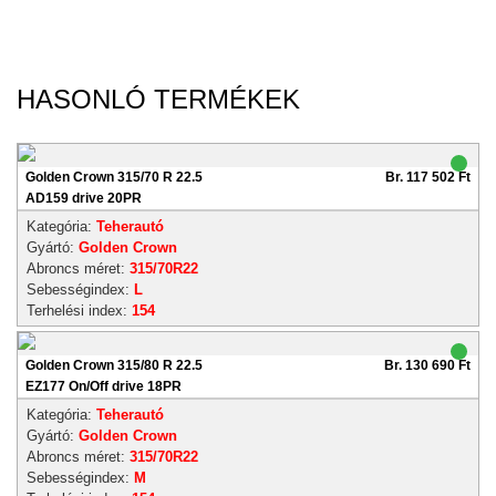
HASONLÓ TERMÉKEK
Golden Crown 315/70 R 22.5
Br. 117 502 Ft
AD159 drive 20PR
Kategória:
Teherautó
Gyártó:
Golden Crown
Abroncs méret:
315/70R22
Sebességindex:
L
Terhelési index:
154
Golden Crown 315/80 R 22.5
Br. 130 690 Ft
EZ177 On/Off drive 18PR
Kategória:
Teherautó
Gyártó:
Golden Crown
Abroncs méret:
315/70R22
Sebességindex:
M