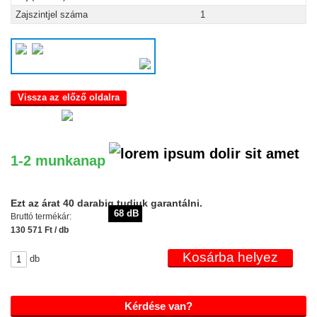
Zajszintjel száma
1
Vissza az előző oldalra
1-2 munkanap
Ezt az árat 40 darabig tudjuk garantálni.
68 dB
Bruttó termékár:
130 571 Ft / db
db
Kérdése van?