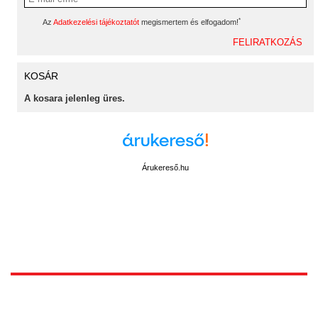
*
Az
Adatkezelési tájékoztatót
megismertem és elfogadom!
KOSÁR
A kosara jelenleg üres.
Árukereső.hu
1172 Budapest, Vidor u.8