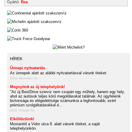
Gyártó:
Bsa
HÍREK
Ünnepi nyitvatartás
Az ünnepek alatt az alábbi nyitvatartással várunk titeket:
2024. December 23.
Megnyitott az új telephelyünk!
"Az új BestDrive szerviz nem csupán egy műhely, hanem egy hely,
ahol az autósok teljes körű megoldásokat találnak. Az ügyfeleink
biztonsága és elégedettsége számunkra a legfontosabb, ezért
prémium szolgáltatásokkal é...
2024. October 03.
Elköltöztünk!
Mostantól a Vidor utca 8. alatt várunk titeket, a saját
telephelyünkön.