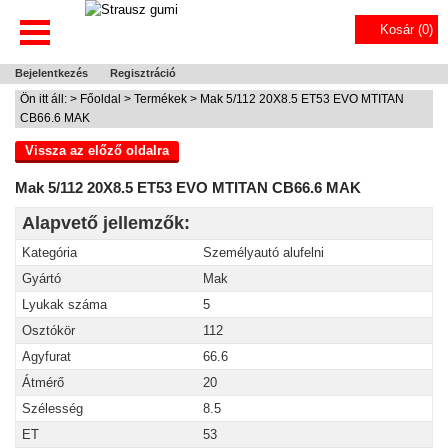
Kosár (
0
)
Bejelentkezés
Regisztráció
Ön itt áll: >
Főoldal
>
Termékek
> Mak 5/112 20X8.5 ET53 EVO MTITAN
CB66.6 MAK
Vissza az előző oldalra
Mak 5/112 20X8.5 ET53 EVO MTITAN CB66.6 MAK
Alapvető jellemzők:
Kategória
Személyautó alufelni
Gyártó
Mak
Lyukak száma
5
Osztókör
112
Agyfurat
66.6
Átmérő
20
Szélesség
8.5
ET
53