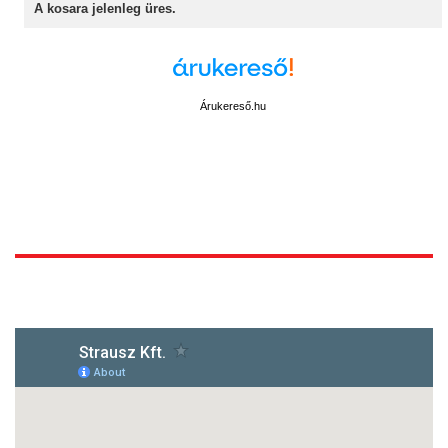
A kosara jelenleg üres.
Árukereső.hu
1172 Budapest, Vidor u.8