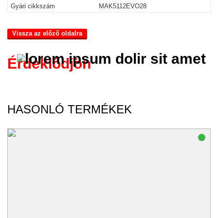
Gyári cikkszám
MAK5112EVO28
Vissza az előző oldalra
Érdeklődjön
HASONLÓ TERMÉKEK