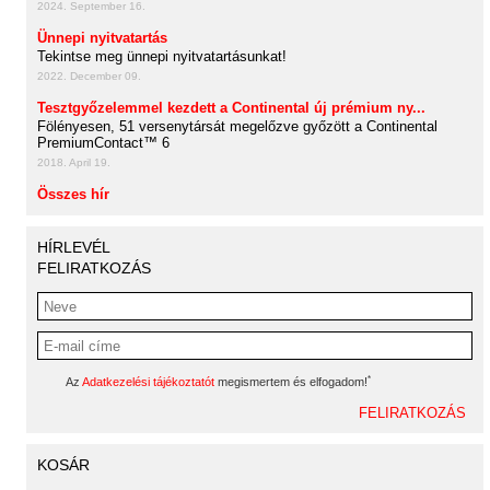
2024. September 16.
Ünnepi nyitvatartás
Tekintse meg ünnepi nyitvatartásunkat!
2022. December 09.
Tesztgyőzelemmel kezdett a Continental új prémium ny...
Fölényesen, 51 versenytársát megelőzve győzött a Continental
PremiumContact™ 6
2018. April 19.
Összes hír
HÍRLEVÉL
FELIRATKOZÁS
*
Az
Adatkezelési tájékoztatót
megismertem és elfogadom!
KOSÁR