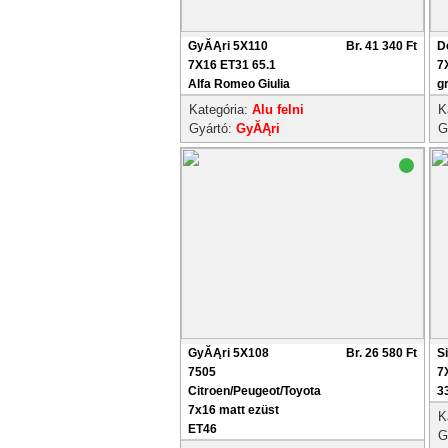
GyĂĄri 5X110
Br. 41 340 Ft
D
7X16 ET31 65.1
7
Alfa Romeo Giulia
g
Kategória:
Alu felni
K
Gyártó:
GyĂĄri
G
GyĂĄri 5X108
Br. 26 580 Ft
S
7505
7
Citroen/Peugeot/Toyota
3
7x16 matt ezüst
K
ET46
G