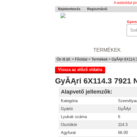
A weboldal pr
Bejelentkezés
Regisztráció
Gyors
0-24 MENTÉS
TERMÉKEK
RÓ
Ön itt áll: >
Főoldal
>
Termékek
> GyĂĄri 6X114.
Vissza az előző oldalra
GyĂĄri 6X114.3 7921 
Alapvető jellemzők:
Kategória
Személyau
Gyártó
GyĂĄri
Lyukak száma
6
Osztókör
114.3
Agyfurat
66.00