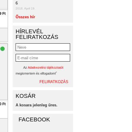
6
2018. April 19.
9 Ft
Összes hír
HÍRLEVÉL
FELIRATKOZÁS
Az
Adatkezelési tájékoztatót
*
megismertem és elfogadom!
KOSÁR
0 Ft
A kosara jelenleg üres.
FACEBOOK