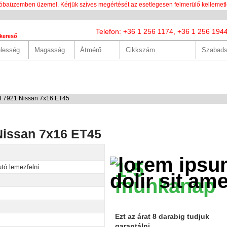
óbaüzemben üzemel. Kérjük szíves megértését az esetlegesen felmerülő kellemetl
Telefon: +36 1 256 1174, +36 1 256 194
kereső
LUNK
SZOLGÁLTATÁSOK
HASZNOS
HÍREK
KAPCS
3 7921 Nissan 7x16 ET45
Nissan 7x16 ET45
1-5
tó lemezfelni
munkanap
Ezt az árat 8 darabig tudjuk
garantálni.