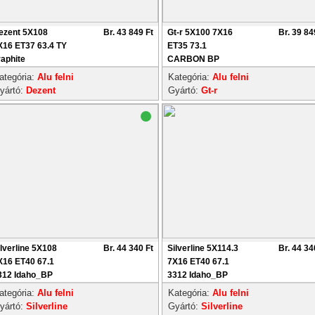
ezent 5X108
Br. 43 849 Ft
Gt-r 5X100 7X16
Br. 39 84
X16 ET37 63.4 TY
ET35 73.1
raphite
CARBON BP
ategória:
Alu felni
Kategória:
Alu felni
yártó:
Dezent
Gyártó:
Gt-r
ilverline 5X108
Br. 44 340 Ft
Silverline 5X114.3
Br. 44 34
X16 ET40 67.1
7X16 ET40 67.1
312 Idaho_BP
3312 Idaho_BP
ategória:
Alu felni
Kategória:
Alu felni
yártó:
Silverline
Gyártó:
Silverline