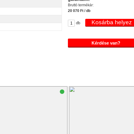
Bruttó termékár:
20 070 Ft / db
db
Kérdése van?