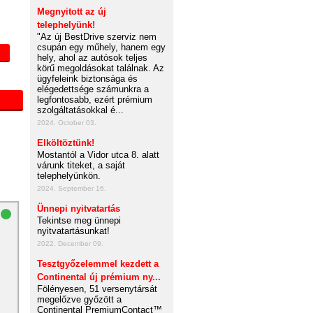
Megnyitott az új
telephelyünk!
"Az új BestDrive szerviz nem
csupán egy műhely, hanem egy
hely, ahol az autósok teljes
körű megoldásokat találnak. Az
ügyfeleink biztonsága és
elégedettsége számunkra a
legfontosabb, ezért prémium
szolgáltatásokkal é...
2024. October 03.
Elköltöztünk!
Mostantól a Vidor utca 8. alatt
várunk titeket, a saját
telephelyünkön.
2024. September 16.
Ünnepi nyitvatartás
Tekintse meg ünnepi
nyitvatartásunkat!
2022. December 09.
Tesztgyőzelemmel kezdett a
Continental új prémium ny...
Fölényesen, 51 versenytársát
megelőzve győzött a
Continental PremiumContact™