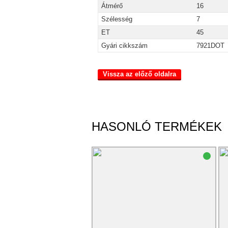
Átmérő
16
Szélesség
7
ET
45
Gyári cikkszám
7921DOT
Vissza az előző oldalra
HASONLÓ TERMÉKEK