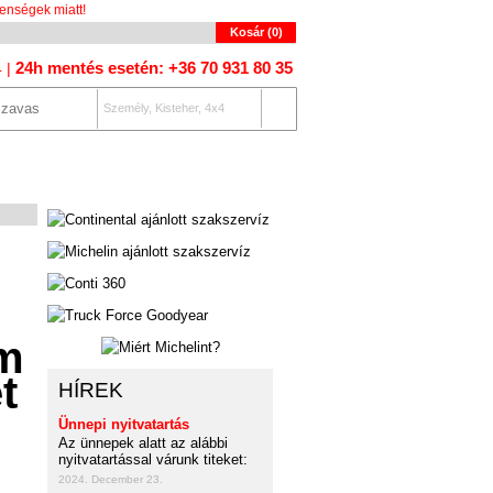
enségek miatt!
Kosár (
0
)
24h mentés esetén: +36 70 931 80 35
4 |
Személy, Kisteher, 4x4
OLAT
AUTÓKERESŐ
HÍREK
Ünnepi nyitvatartás
Az ünnepek alatt az alábbi
nyitvatartással várunk titeket:
2024. December 23.