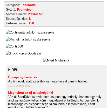
Kategória:
Teherautó
Gyártó:
Prometeon
Abroncs méret:
295/60R22
Sebességindex:
L
Terhelési index:
150
HÍREK
Ünnepi nyitvatartás
Az ünnepek alatt az alábbi nyitvatartással várunk titeket:
2024. December 23.
Megnyitott az új telephelyünk!
"Az új BestDrive szerviz nem csupán egy műhely, hanem egy hely,
ahol az autósok teljes körű megoldásokat találnak. Az ügyfeleink
biztonsága és elégedettsége számunkra a legfontosabb, ezért
prémium szolgáltatásokkal é...