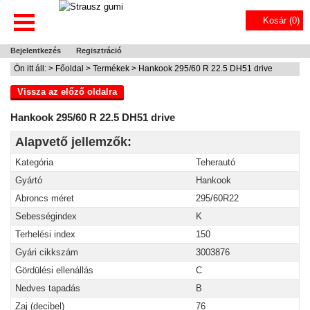
Kosár (
0
)
Bejelentkezés
Regisztráció
Ön itt áll: >
Főoldal
>
Termékek
> Hankook 295/60 R 22.5 DH51 drive
Vissza az előző oldalra
Hankook 295/60 R 22.5 DH51 drive
Alapvető jellemzők:
Kategória
Teherautó
Gyártó
Hankook
Abroncs méret
295/60R22
Sebességindex
K
Terhelési index
150
Gyári cikkszám
3003876
Gördülési ellenállás
C
Nedves tapadás
B
Zaj (decibel)
76