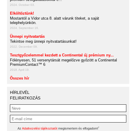
2024. October 03.
Elköltöztünk!
Mostantól a Vidor utca 8. alatt várunk titeket, a saját
telephelyünkön.
2024. September 16.
Ünnepi nyitvatartás
Tekintse meg ünnepi nyitvatartásunkat!
2022. December 09.
Tesztgyőzelemmel kezdett a Continental új prémium ny...
Fölényesen, 51 versenytársát megelőzve győzött a Continental
PremiumContact™ 6
2018. April 19.
Összes hír
HÍRLEVÉL
FELIRATKOZÁS
*
Az
Adatkezelési tájékoztatót
megismertem és elfogadom!