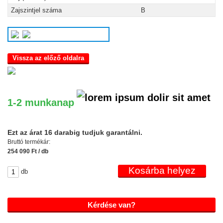
Zajszintjel száma
B
Vissza az előző oldalra
1-2 munkanap
Ezt az árat 16 darabig tudjuk garantálni.
Bruttó termékár:
254 090 Ft / db
db
Kérdése van?