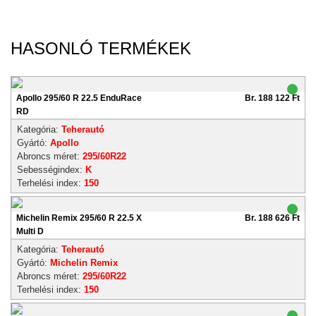
HASONLÓ TERMÉKEK
Apollo 295/60 R 22.5 EnduRace
Br. 188 122 Ft
RD
Kategória:
Teherautó
Gyártó:
Apollo
Abroncs méret:
295/60R22
Sebességindex:
K
Terhelési index:
150
Michelin Remix 295/60 R 22.5 X
Br. 188 626 Ft
Multi D
Kategória:
Teherautó
Gyártó:
Michelin Remix
Abroncs méret:
295/60R22
Terhelési index:
150