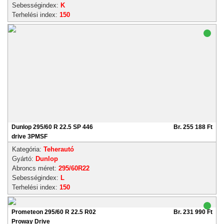
Sebességindex:
K
Terhelési index:
150
Dunlop 295/60 R 22.5 SP 446
Br. 255 188 Ft
drive 3PMSF
Kategória:
Teherautó
Gyártó:
Dunlop
Abroncs méret:
295/60R22
Sebességindex:
L
Terhelési index:
150
Prometeon 295/60 R 22.5 R02
Br. 231 990 Ft
Proway Drive