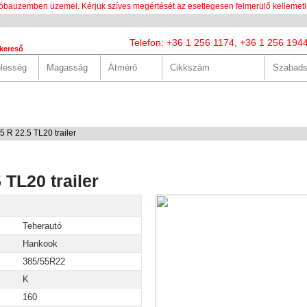
óbaüzemben üzemel. Kérjük szíves megértését az esetlegesen felmerülő kellemetl
Telefon: +36 1 256 1174, +36 1 256 194
kereső
LUNK
SZOLGÁLTATÁSOK
HASZNOS
HÍREK
KAPCS
 R 22.5 TL20 trailer
TL20 trailer
Teherautó
Hankook
385/55R22
K
160