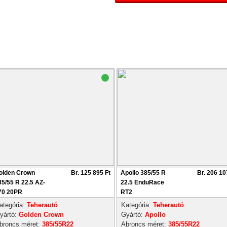
olden Crown
Br. 125 895 Ft
Apollo 385/55 R
Br. 206 10
85/55 R 22.5 AZ-
22.5 EnduRace
70 20PR
RT2
ategória:
Teherautó
Kategória:
Teherautó
yártó:
Golden Crown
Gyártó:
Apollo
broncs méret:
385/55R22
Abroncs méret:
385/55R22