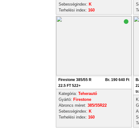
Sebességindex:
K
S
Terhelési index:
160
T
Firestone 385/55 R
Br. 190 640 Ft
B
22.5 FT 522+
2
tr
Kategória:
Teherautó
Gyártó:
Firestone
K
Abroncs méret:
385/55R22
G
Sebességindex:
K
A
Terhelési index:
160
S
T