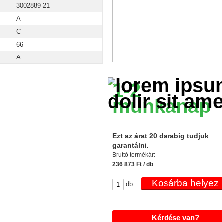
3002889-21
A
C
66
A
1-2
munkanap
Ezt az árat 20 darabig tudjuk
garantálni.
Bruttó termékár:
236 873 Ft / db
db
Kérdése van?