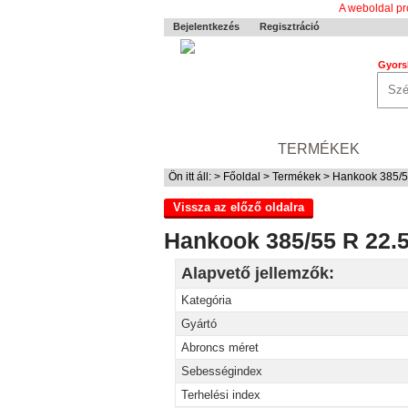
A weboldal pr
Bejelentkezés
Regisztráció
Gyors
0-24 MENTÉS
TERMÉKEK
RÓ
Ön itt áll: >
Főoldal
>
Termékek
> Hankook 385/55
Vissza az előző oldalra
Hankook 385/55 R 22.5 
Alapvető jellemzők:
Kategória
Gyártó
Abroncs méret
Sebességindex
Terhelési index