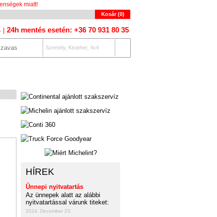
enségek miatt!
Kosár (
0
)
24h mentés esetén: +36 70 931 80 35
4 |
Személy, Kisteher, 4x4
OLAT
AUTÓKERESŐ
HÍREK
Ünnepi nyitvatartás
Az ünnepek alatt az alábbi
nyitvatartással várunk titeket:
2024. December 23.