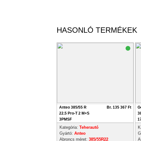
HASONLÓ TERMÉKEK
Anteo 385/55 R
Br. 135 367 Ft
G
22.5 Pro-T 2 M+S
3
3PMSF
1
Kategória:
Teherautó
K
Gyártó:
Anteo
G
Abroncs méret:
385/55R22
A