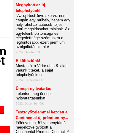
Megnyitott az új
telephelyünk!
"Az új BestDrive szerviz nem
csupán egy műhely, hanem egy
hely, ahol az autósok teljes
körű megoldásokat találnak. Az
ügyfeleink biztonsága és
elégedettsége számunkra a
legfontosabb, ezért prémium
szolgáltatásokkal é...
2024. October 03.
Elköltöztünk!
Mostantól a Vidor utca 8. alatt
várunk titeket, a saját
telephelyünkön.
2024. September 16.
Ünnepi nyitvatartás
Tekintse meg ünnepi
nyitvatartásunkat!
2022. December 09.
Tesztgyőzelemmel kezdett a
Continental új prémium ny...
Fölényesen, 51 versenytársát
megelőzve győzött a
Continental PremiumContact™