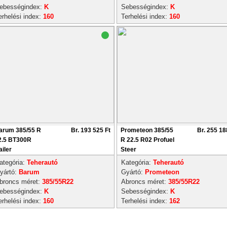
ebességindex:
K
Sebességindex:
K
erhelési index:
160
Terhelési index:
160
arum 385/55 R
Br. 193 525 Ft
Prometeon 385/55
Br. 255 18
2.5 BT300R
R 22.5 R02 Profuel
ailer
Steer
ategória:
Teherautó
Kategória:
Teherautó
yártó:
Barum
Gyártó:
Prometeon
broncs méret:
385/55R22
Abroncs méret:
385/55R22
ebességindex:
K
Sebességindex:
K
erhelési index:
160
Terhelési index:
162