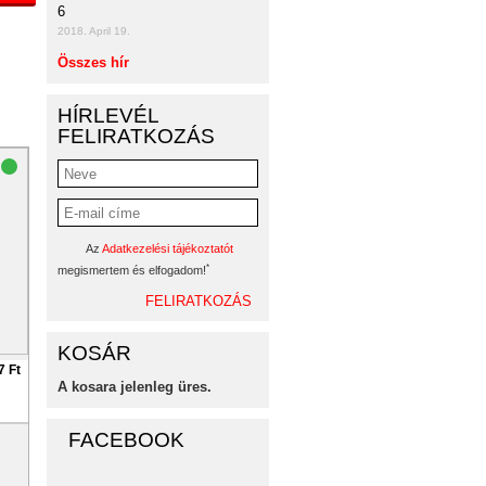
6
2018. April 19.
Összes hír
HÍRLEVÉL
FELIRATKOZÁS
Az
Adatkezelési tájékoztatót
*
megismertem és elfogadom!
KOSÁR
7 Ft
A kosara jelenleg üres.
FACEBOOK