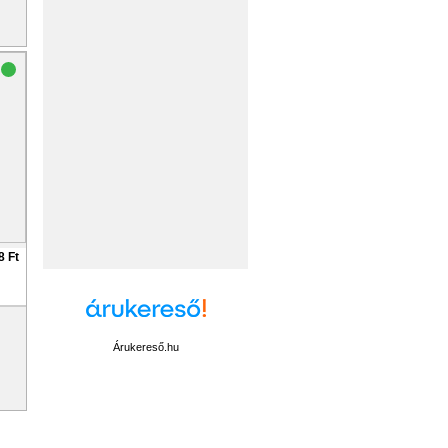
8 Ft
Árukereső.hu