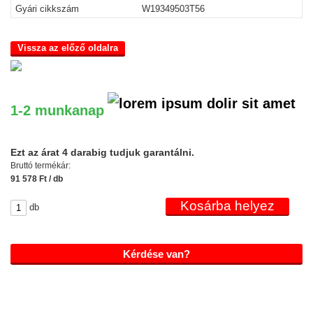
Gyári cikkszám
W19349503T56
Vissza az előző oldalra
1-2 munkanap
Ezt az árat 4 darabig tudjuk garantálni.
Bruttó termékár:
91 578 Ft / db
db
Kérdése van?