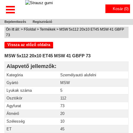
Kosár (
0
)
Bejelentkezés
Regisztráció
Ön itt áll: >
Főoldal
>
Termékek
> MSW 5x112 20x10 ET45 MSW 41 GBFP
73
Vissza az előző oldalra
MSW 5x112 20x10 ET45 MSW 41 GBFP 73
Alapvető jellemzők:
Kategória
Személyautó alufelni
Gyártó
MSW
Lyukak száma
5
Osztókör
112
Agyfurat
73
Átmérő
20
Szélesség
10
ET
45