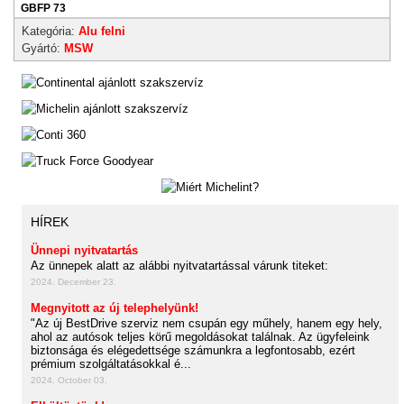
GBFP 73
Kategória:
Alu felni
Gyártó:
MSW
HÍREK
Ünnepi nyitvatartás
Az ünnepek alatt az alábbi nyitvatartással várunk titeket:
2024. December 23.
Megnyitott az új telephelyünk!
"Az új BestDrive szerviz nem csupán egy műhely, hanem egy hely,
ahol az autósok teljes körű megoldásokat találnak. Az ügyfeleink
biztonsága és elégedettsége számunkra a legfontosabb, ezért
prémium szolgáltatásokkal é...
2024. October 03.