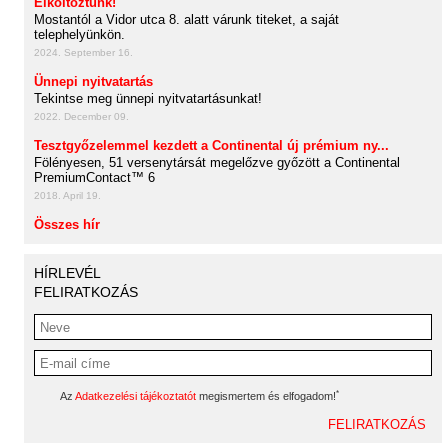
Elköltöztünk!
Mostantól a Vidor utca 8. alatt várunk titeket, a saját
telephelyünkön.
2024. September 16.
Ünnepi nyitvatartás
Tekintse meg ünnepi nyitvatartásunkat!
2022. December 09.
Tesztgyőzelemmel kezdett a Continental új prémium ny...
Fölényesen, 51 versenytársát megelőzve győzött a Continental
PremiumContact™ 6
2018. April 19.
Összes hír
HÍRLEVÉL
FELIRATKOZÁS
*
Az
Adatkezelési tájékoztatót
megismertem és elfogadom!