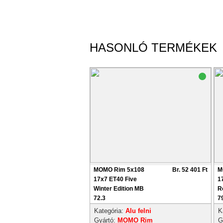
HASONLÓ TERMÉKEK
MOMO Rim 5x108
Br. 52 401 Ft
M
17x7 ET40 Five
1
Winter Edition MB
R
72.3
7
Kategória:
Alu felni
K
Gyártó:
MOMO Rim
G