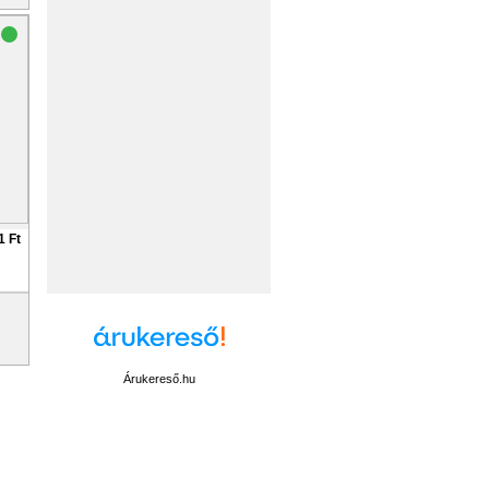
1 Ft
Árukereső.hu