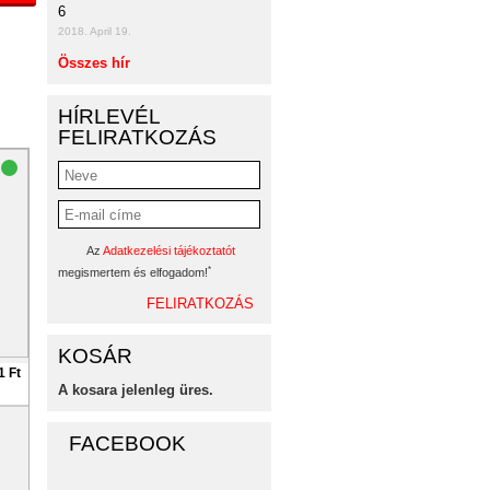
6
2018. April 19.
Összes hír
HÍRLEVÉL
FELIRATKOZÁS
Az
Adatkezelési tájékoztatót
*
megismertem és elfogadom!
KOSÁR
1 Ft
A kosara jelenleg üres.
FACEBOOK