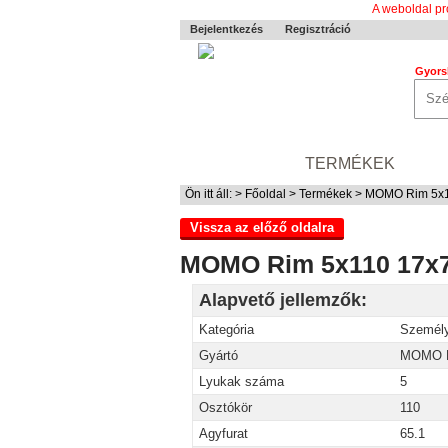
A weboldal pr
Bejelentkezés
Regisztráció
Gyors
0-24 MENTÉS
TERMÉKEK
RÓ
Ön itt áll: >
Főoldal
>
Termékek
> MOMO Rim 5x11
Vissza az előző oldalra
MOMO Rim 5x110 17x7
Alapvető jellemzők:
Kategória
Személy
Gyártó
MOMO 
Lyukak száma
5
Osztókör
110
Agyfurat
65.1