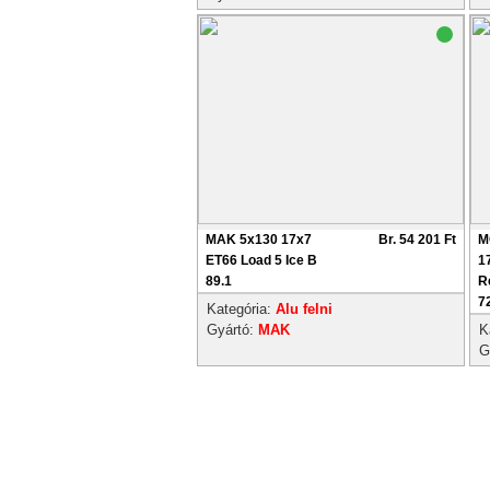
MAK 5x130 17x7
Br. 54 201 Ft
M
ET66 Load 5 Ice B
1
89.1
R
7
Kategória:
Alu felni
Gyártó:
MAK
K
G