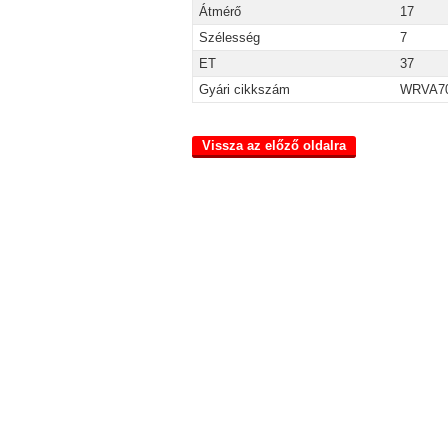
Átmérő
17
Szélesség
7
ET
37
Gyári cikkszám
WRVA70
Vissza az előző oldalra