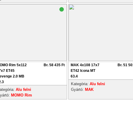
OMO Rim 5x112
Br. 58 435 Ft
MAK 4x108 17x7
Br. 51 50
7x7 ET45
ET42 Icona MT
evenge 2.0 MB
63.4
2.3
Kategória:
Alu felni
ategória:
Alu felni
Gyártó:
MAK
yártó:
MOMO Rim