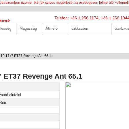
óbaüzemben üzemel. Kérjük szíves megértését az esetlegesen felmerülő kellemetl
Telefon: +36 1 256 1174, +36 1 256 194
kereső
LUNK
SZOLGÁLTATÁSOK
HASZNOS
HÍREK
KAPCS
0 17x7 ET37 Revenge Ant 65.1
 ET37 Revenge Ant 65.1
autó alufelni
Rim