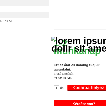
737065L
1-2
munkanap
Ezt az árat 24 darabig tudjuk
garantálni.
Bruttó termékár:
53 301 Ft / db
db
Kérdése van?