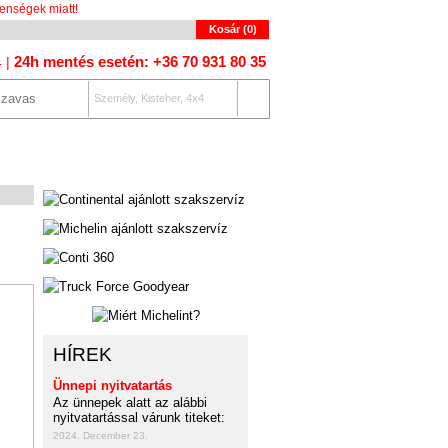
enségek miatt!
Kosár (
0
)
24h mentés esetén: +36 70 931 80 35
4 |
Személy, Kisteher, 4x4
OLAT
AUTÓKERESŐ
HÍREK
Ünnepi nyitvatartás
Az ünnepek alatt az alábbi
nyitvatartással várunk titeket:
2024. December 23.