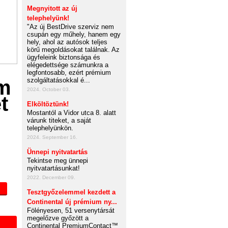
Megnyitott az új
telephelyünk!
"Az új BestDrive szerviz nem
csupán egy műhely, hanem egy
hely, ahol az autósok teljes
körű megoldásokat találnak. Az
ügyfeleink biztonsága és
elégedettsége számunkra a
legfontosabb, ezért prémium
szolgáltatásokkal é...
2024. October 03.
Elköltöztünk!
Mostantól a Vidor utca 8. alatt
várunk titeket, a saját
telephelyünkön.
2024. September 16.
Ünnepi nyitvatartás
Tekintse meg ünnepi
nyitvatartásunkat!
2022. December 09.
Tesztgyőzelemmel kezdett a
Continental új prémium ny...
Fölényesen, 51 versenytársát
megelőzve győzött a
Continental PremiumContact™