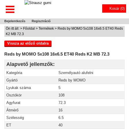
Kosár (
0
)
Bejelentkezés
Regisztráció
Ön itt áll: >
Főoldal
>
Termékek
> Reds by MOMO 5x108 16x6.5 ET40 Reds
K2 MB 72.3
Vissza az előző oldalra
Reds by MOMO 5x108 16x6.5 ET40 Reds K2 MB 72.3
Alapvető jellemzők:
Kategória
Személyautó alufelni
Gyártó
Reds by MOMO
Lyukak száma
5
Osztókör
108
Agyfurat
72.3
Átmérő
16
Szélesség
6.5
ET
40