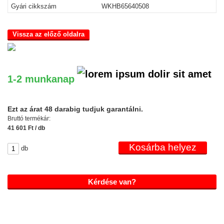
Gyári cikkszám
WKHB65640508
Vissza az előző oldalra
1-2 munkanap
Ezt az árat 48 darabig tudjuk garantálni.
Bruttó termékár:
41 601 Ft / db
db
Kérdése van?