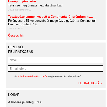
Ünnepi nyitvatartás
Tekintse meg ünnepi nyitvatartásunkat!
2022. December 09.
Tesztgyőzelemmel kezdett a Continental új prémium ny...
Fölényesen, 51 versenytársát megelőzve győzött a Continental
PremiumContact™ 6
2018. April 19.
Összes hír
HÍRLEVÉL
FELIRATKOZÁS
*
Az
Adatkezelési tájékoztatót
megismertem és elfogadom!
KOSÁR
A kosara jelenleg üres.