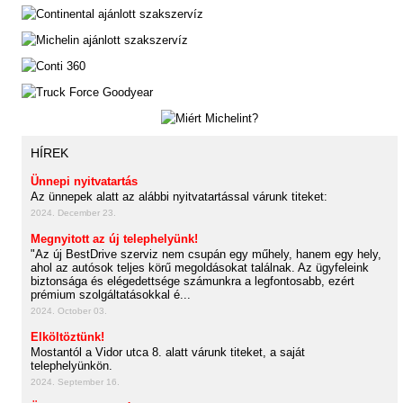
HÍREK
Ünnepi nyitvatartás
Az ünnepek alatt az alábbi nyitvatartással várunk titeket:
2024. December 23.
Megnyitott az új telephelyünk!
"Az új BestDrive szerviz nem csupán egy műhely, hanem egy hely,
ahol az autósok teljes körű megoldásokat találnak. Az ügyfeleink
biztonsága és elégedettsége számunkra a legfontosabb, ezért
prémium szolgáltatásokkal é...
2024. October 03.
Elköltöztünk!
Mostantól a Vidor utca 8. alatt várunk titeket, a saját
telephelyünkön.
2024. September 16.