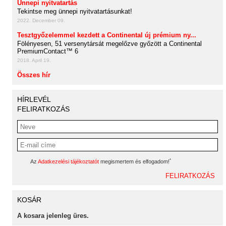
Ünnepi nyitvatartás
Tekintse meg ünnepi nyitvatartásunkat!
2022. December 09.
Tesztgyőzelemmel kezdett a Continental új prémium ny...
Fölényesen, 51 versenytársát megelőzve győzött a Continental
PremiumContact™ 6
2018. April 19.
Összes hír
HÍRLEVÉL
FELIRATKOZÁS
*
Az
Adatkezelési tájékoztatót
megismertem és elfogadom!
KOSÁR
A kosara jelenleg üres.