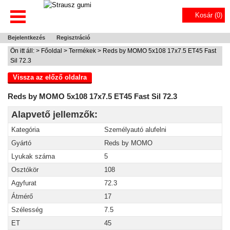
Kosár (
0
)
Bejelentkezés
Regisztráció
Ön itt áll: >
Főoldal
>
Termékek
> Reds by MOMO 5x108 17x7.5 ET45 Fast
Sil 72.3
Vissza az előző oldalra
Reds by MOMO 5x108 17x7.5 ET45 Fast Sil 72.3
Alapvető jellemzők:
Kategória
Személyautó alufelni
Gyártó
Reds by MOMO
Lyukak száma
5
Osztókör
108
Agyfurat
72.3
Átmérő
17
Szélesség
7.5
ET
45