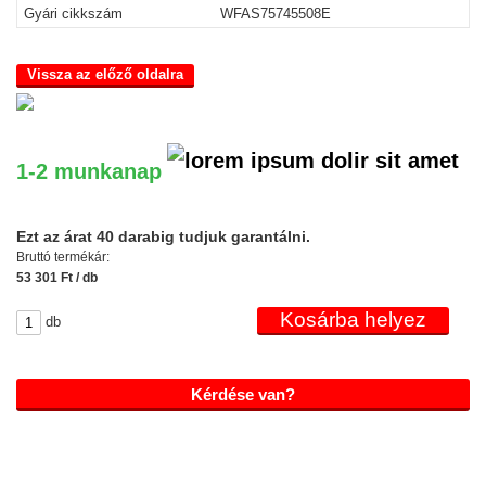
Gyári cikkszám
WFAS75745508E
Vissza az előző oldalra
1-2 munkanap
Ezt az árat 40 darabig tudjuk garantálni.
Bruttó termékár:
53 301 Ft / db
db
Kérdése van?