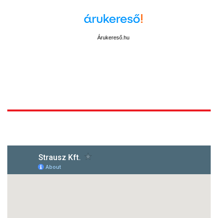
Árukereső.hu
1172 Budapest, Vidor u.8