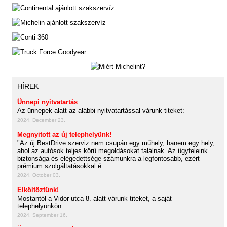
HÍREK
Ünnepi nyitvatartás
Az ünnepek alatt az alábbi nyitvatartással várunk titeket:
2024. December 23.
Megnyitott az új telephelyünk!
"Az új BestDrive szerviz nem csupán egy műhely, hanem egy hely,
ahol az autósok teljes körű megoldásokat találnak. Az ügyfeleink
biztonsága és elégedettsége számunkra a legfontosabb, ezért
prémium szolgáltatásokkal é...
2024. October 03.
Elköltöztünk!
Mostantól a Vidor utca 8. alatt várunk titeket, a saját
telephelyünkön.
2024. September 16.