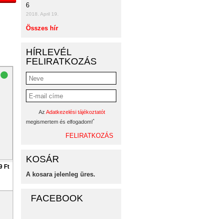
6
2018. April 19.
Összes hír
HÍRLEVÉL
FELIRATKOZÁS
Az
Adatkezelési tájékoztatót
*
megismertem és elfogadom!
KOSÁR
9 Ft
A kosara jelenleg üres.
FACEBOOK