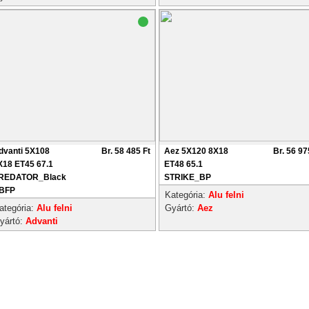
dvanti 5X108
Br. 58 485 Ft
Aez 5X120 8X18
Br. 56 97
X18 ET45 67.1
ET48 65.1
REDATOR_Black
STRIKE_BP
BFP
Kategória:
Alu felni
ategória:
Alu felni
Gyártó:
Aez
yártó:
Advanti