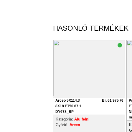
HASONLÓ TERMÉKEK
Arceo 5X114.3
Br. 61 975 Ft
P
8X18 ET50 67.1
E
DY678_BP
N
m
Kategória:
Alu felni
Gyártó:
Arceo
K
G