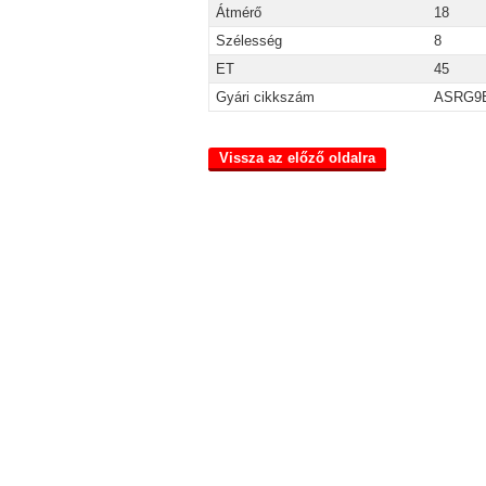
Átmérő
18
Szélesség
8
ET
45
Gyári cikkszám
ASRG9
Vissza az előző oldalra