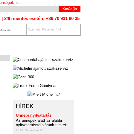
enségek miatt!
Kosár (
0
)
24h mentés esetén: +36 70 931 80 35
4 |
Személy, Kisteher, 4x4
OLAT
AUTÓKERESŐ
HÍREK
Ünnepi nyitvatartás
Az ünnepek alatt az alábbi
nyitvatartással várunk titeket:
2024. December 23.