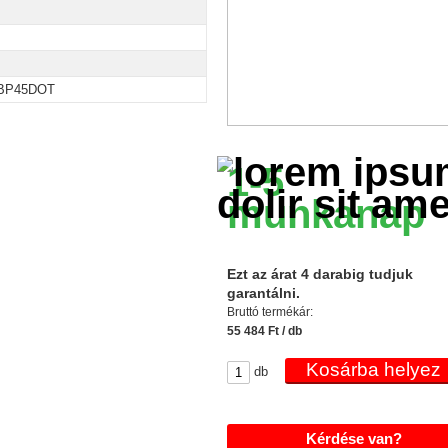
BP45DOT
1-5
munkanap
Ezt az árat 4 darabig tudjuk
garantálni.
Bruttó termékár:
55 484 Ft / db
db
Kérdése van?