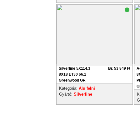
Silverline 5X114.3
Br. 53 849 Ft
A
8X18 ET30 66.1
8
Greenwood GR
P
G
Kategória:
Alu felni
Gyártó:
Silverline
K
G