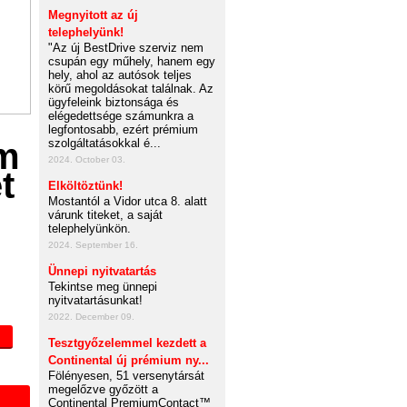
Megnyitott az új
telephelyünk!
"Az új BestDrive szerviz nem
csupán egy műhely, hanem egy
hely, ahol az autósok teljes
körű megoldásokat találnak. Az
ügyfeleink biztonsága és
elégedettsége számunkra a
legfontosabb, ezért prémium
szolgáltatásokkal é...
2024. October 03.
Elköltöztünk!
Mostantól a Vidor utca 8. alatt
várunk titeket, a saját
telephelyünkön.
2024. September 16.
Ünnepi nyitvatartás
Tekintse meg ünnepi
nyitvatartásunkat!
2022. December 09.
Tesztgyőzelemmel kezdett a
Continental új prémium ny...
Fölényesen, 51 versenytársát
megelőzve győzött a
Continental PremiumContact™