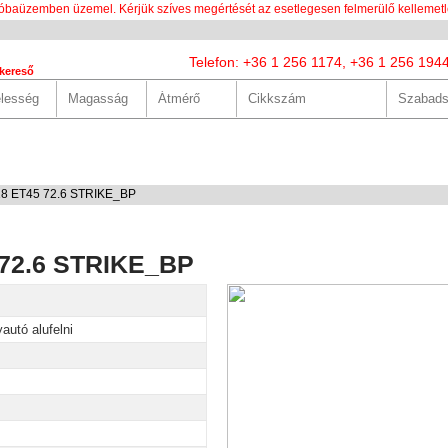
óbaüzemben üzemel. Kérjük szíves megértését az esetlegesen felmerülő kellemetl
Telefon: +36 1 256 1174, +36 1 256 194
kereső
LUNK
SZOLGÁLTATÁSOK
HASZNOS
HÍREK
KAPCS
18 ET45 72.6 STRIKE_BP
 72.6 STRIKE_BP
autó alufelni