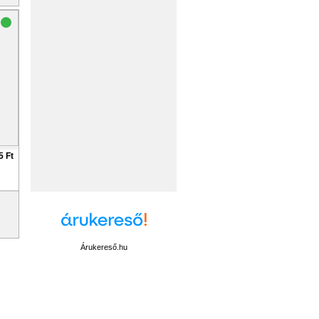
5 Ft
Árukereső.hu