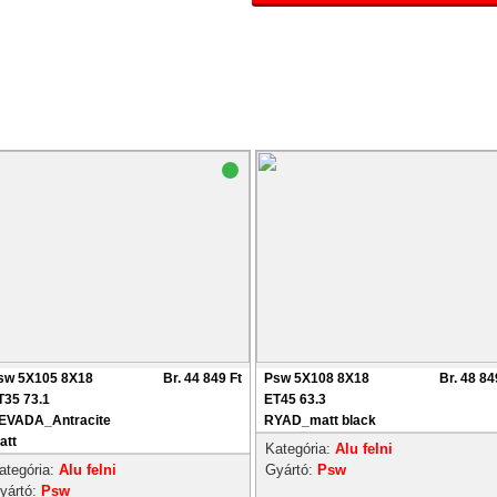
sw 5X105 8X18
Br. 44 849 Ft
Psw 5X108 8X18
Br. 48 84
T35 73.1
ET45 63.3
EVADA_Antracite
RYAD_matt black
att
Kategória:
Alu felni
ategória:
Alu felni
Gyártó:
Psw
yártó:
Psw