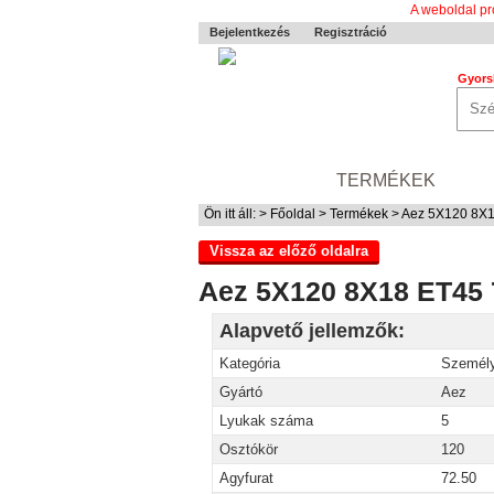
A weboldal pr
Bejelentkezés
Regisztráció
Gyors
0-24 MENTÉS
TERMÉKEK
RÓ
Ön itt áll: >
Főoldal
>
Termékek
> Aez 5X120 8X
Vissza az előző oldalra
Aez 5X120 8X18 ET45
Alapvető jellemzők:
Kategória
Személy
Gyártó
Aez
Lyukak száma
5
Osztókör
120
Agyfurat
72.50